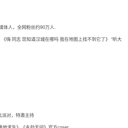
媒体人，全网粉丝约90万人.
嗨 同志 您知道汉城在哪吗 我在地图上找不到它了》 “听大
元派对，特邀主持
绝地求生》《永劫无间》官方coser