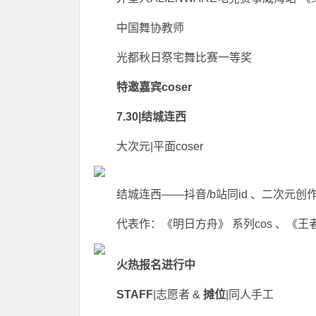
中国舞协教师
光都秋日祭宅舞比赛一等奖
特邀嘉宾coser
7.30|结城连西
大次元|平面coser
结城连西——抖音/b站同id 、二次元创作者
代表作：《明日方舟》 系列cos 、《王
火热报名进行中
STAFF
|志愿者 &
摊位
|同人手工