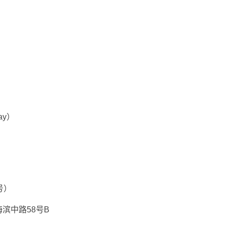
day）
号）
滨中路58号B