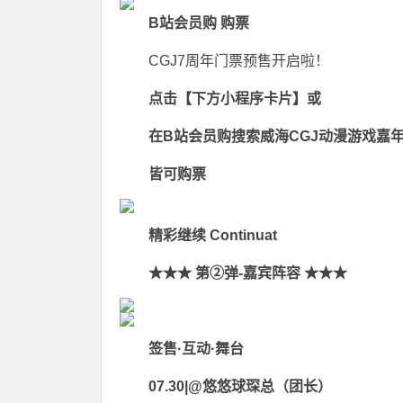
B站会员购 购票
CGJ7周年门票预售开启啦！
点击【下方小程序卡片】或
在B站会员购搜索威海CGJ动漫游戏嘉
皆可购票
精彩继续 Continuat
★★★ 第②弹-嘉宾阵容 ★★★
签售·互动·舞台
07.30|@悠悠球琛总（团长）