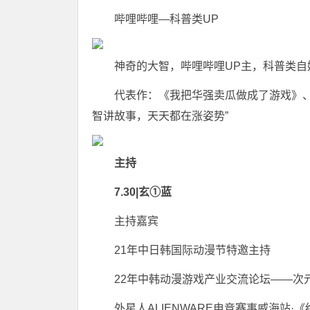
哔哩哔哩—科普类UP
神奇的大智，哔哩哔哩UP主，科普类自
代表作：《我把华强卖瓜做成了游戏》、《
智讲故事，天天都在涨姿势”
主持
7.30|玄①蓝
主持嘉宾
21年中日韩国际动漫节特邀主持
22年中韩动漫游戏产业交流论坛——次
外星人ALIENWARE电竞赛事威海站·《