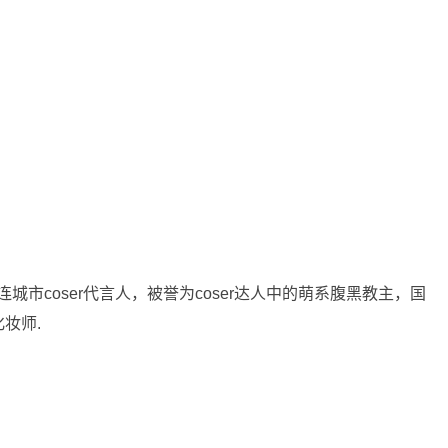
连城市coser代言人，被誉为coser达人中的萌系腹黑教主，国
妆师.