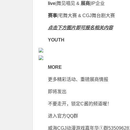
live
|舞见唱见 &
展商
|IP企业
赛事
|宅舞大赛 & CGJ舞台剧大赛
点击下方图片即可报名相关内容
YOUTH
MORE
更多精彩活动、重磅展商情报
即将发出
不要走开，锁定C酱的频道喔！
进入官方QQ群
威海CGJ动漫游戏嘉年华①群5350962