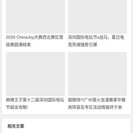
2026 ChinaJoy大赛西北赛区晋
深圳国际电玩节x战马，夏日电
级赛圆满结束
竞热潮强势引爆
麻辣王子第十二届深圳国际电玩
超期待!!!广州萤火虫漫展豪华展
节超全攻略!
商阵容及专区活动情报终于来
啦！
相关文章