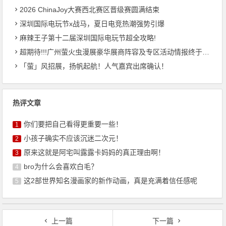
2026 ChinaJoy大赛西北赛区晋级赛圆满结束
深圳国际电玩节x战马，夏日电竞热潮强势引爆
麻辣王子第十二届深圳国际电玩节超全攻略!
超期待!!!广州萤火虫漫展豪华展商阵容及专区活动情报终于来啦！
「萤」风招展，扬帆起航！人气嘉宾出席确认！
热评文章
你们要把自己看得更重要一些！
1
小孩子确实不应该沉迷二次元！
2
原来这就是阿宅叫露露卡妈妈的真正理由啊！
3
bro为什么会喜欢白毛？
4
这2部世界知名漫画家的新作动画，真是充满着信任感呢
5
上一篇
下一篇