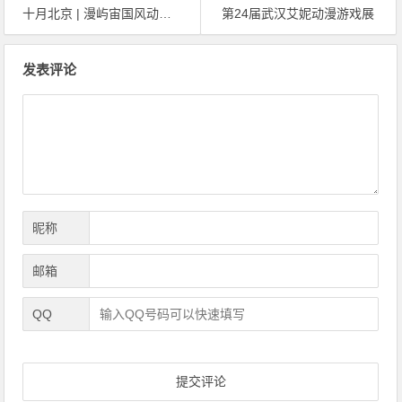
十月北京 | 漫屿宙国风动漫嘉年华 与你不见不散！
第24届武汉艾妮动漫游戏展
文
发表评论
章
导
航
昵称
邮箱
QQ