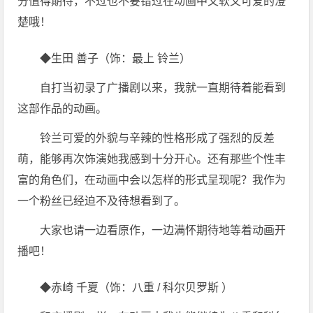
分值得期待，不过也不要错过在动画中又软又可爱的澄
楚哦！
◆生田 善子（饰：最上 铃兰）
自打当初录了广播剧以来，我就一直期待着能看到
这部作品的动画。
铃兰可爱的外貌与辛辣的性格形成了强烈的反差
萌，能够再次饰演她我感到十分开心。还有那些个性丰
富的角色们，在动画中会以怎样的形式呈现呢？我作为
一个粉丝已经迫不及待想看到了。
大家也请一边看原作，一边满怀期待地等着动画开
播吧！
◆赤崎 千夏（饰：八重 / 科尔贝罗斯 ）