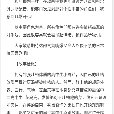
和广播剧一样，在动画中我也能继续为八重和科尔
贝罗斯配音，能够再次见到那群个性丰富的角色们，我
感到非常开心！
以主要角色为首，所有角色们都有许多情绪高涨的
对手戏，因此很容易就会被吊起情绪，被作品所吸引。
大家敬请期待这部气氛嗨爆又令人忍俊不禁的日常
校园喜剧吧！
【故事梗概】
拥有超强吐槽体质的高中生小雪芹，因自己的吐槽
体质而最讨厌渴望被吐槽的人。然而，盯上他的却是外
表、言行、气场、甚至其存在本身都充满槽点的最强中
二高中生--花鸟兜。发誓绝对不吐槽他的芹，终究还是没
能忍住。在芹的周围，有点奇怪的家伙们也开始渐渐聚
集……爆笑又可爱的男子高中生喜剧故事，即将拉开序