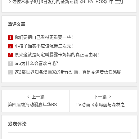
佐佐木李子6月3日发行的全新专辑《RI PATHOS》中 主打曲《桃李成蹊》的音乐视频已公开
热评文章
你们要把自己看得更重要一些！
1
小孩子确实不应该沉迷二次元！
2
原来这就是阿宅叫露露卡妈妈的真正理由啊！
3
bro为什么会喜欢白毛？
4
这2部世界知名漫画家的新作动画，真是充满着信任感呢
5
上一篇
下一篇
第四届碧海动漫嘉年华BSCO4终宣来了！逛展全攻略！五一嗨翻天
TV动画《索玛丽与森林之神》公开PV与最新海报
文
发表评论
章
导