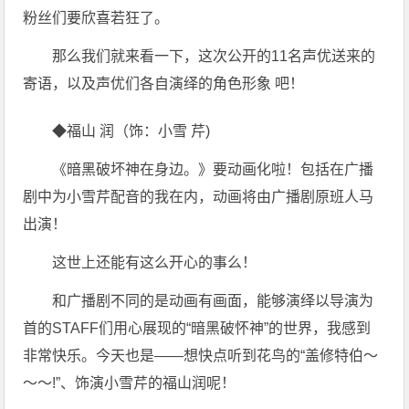
粉丝们要欣喜若狂了。
那么我们就来看一下，这次公开的11名声优送来的
寄语，以及声优们各自演绎的角色形象 吧！
◆福山 润（饰：小雪 芹)
《暗黑破坏神在身边。》要动画化啦！包括在广播
剧中为小雪芹配音的我在内，动画将由广播剧原班人马
出演！
这世上还能有这么开心的事么！
和广播剧不同的是动画有画面，能够演绎以导演为
首的STAFF们用心展现的“暗黑破怀神”的世界，我感到
非常快乐。今天也是——想快点听到花鸟的“盖修特伯～
～～!”、饰演小雪芹的福山润呢！