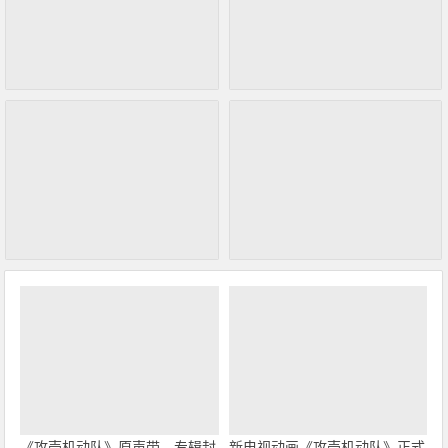
《攻壳机动队》原声带、专辑封
新电视动画《攻壳机动队》正式