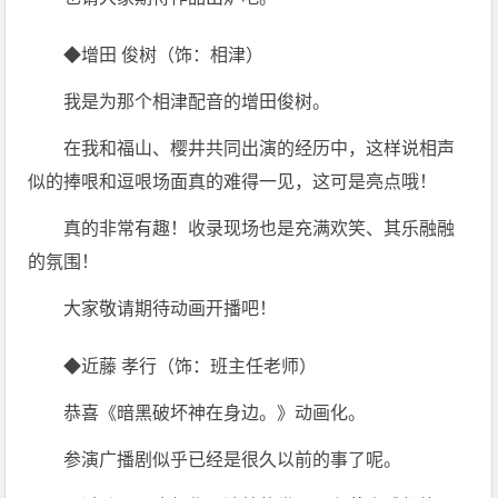
◆增田 俊树（饰：相津）
我是为那个相津配音的增田俊树。
在我和福山、樱井共同出演的经历中，这样说相声
似的捧哏和逗哏场面真的难得一见，这可是亮点哦！
真的非常有趣！收录现场也是充满欢笑、其乐融融
的氛围！
大家敬请期待动画开播吧！
◆近藤 孝行（饰：班主任老师）
恭喜《暗黑破坏神在身边。》动画化。
参演广播剧似乎已经是很久以前的事了呢。