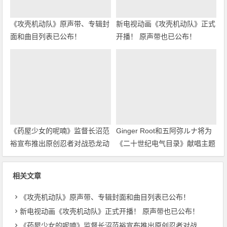
《攻壳机动队》原声带、专辑封
新电视动画《攻壳机动队》正式
面和曲目列表已公布！
开播！ 原声带也已公布！
《药屋少女的呢喃》监督长沼范
Ginger Root和五阿弥ルナ将为
裕宣布推出原创忍者对战恐龙动
《二十世纪电气目录》献唱主题
画！
曲
相关文章
《攻壳机动队》原声带、专辑封面和曲目列表已公布！
新电视动画《攻壳机动队》正式开播！ 原声带也已公布！
《药屋少女的呢喃》监督长沼范裕宣布推出原创忍者对战恐龙动画！