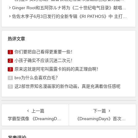
Ginger Root和五阿弥ルナ将为《二十世纪电气目录》献唱主题曲
佐佐木李子6月3日发行的全新专辑《RI PATHOS》中 主打曲《桃李成蹊》的音乐视频已公开
热评文章
你们要把自己看得更重要一些！
1
小孩子确实不应该沉迷二次元！
2
原来这就是阿宅叫露露卡妈妈的真正理由啊！
3
bro为什么会喜欢白毛？
4
这2部世界知名漫画家的新作动画，真是充满着信任感呢
5
上一篇
下一篇
学霸型偶像 《DreamingDays》第二位中国角色公开
《DreamingDays》首次生放成功 录像与单曲试听放出
文
发表评论