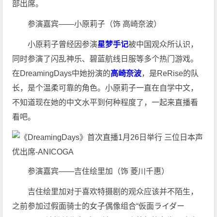
部出席。
参演嘉宾——小原莉子（饰 高崎奈波）
小原莉子曾经因参演
星梦手记
被中国观众所认识，
同时参演了闪乱神乐、碧蓝航线日服等多个热门游戏。
在DreamingDays中她扮演的
高崎奈波
，是ReRise的队
长，是个温柔可靠的角色。小原莉子一直在自学中文，
不知道现在她的中文水平到何种程度了，一起来直播看
看吧。
参演嘉宾——吉住绘里加（饰 菱川千惠）
吉住绘里加对于喜欢特摄剧的观众应该并不陌生，
之前参加过假面骑士的女子偶像组合“仮面ライダー