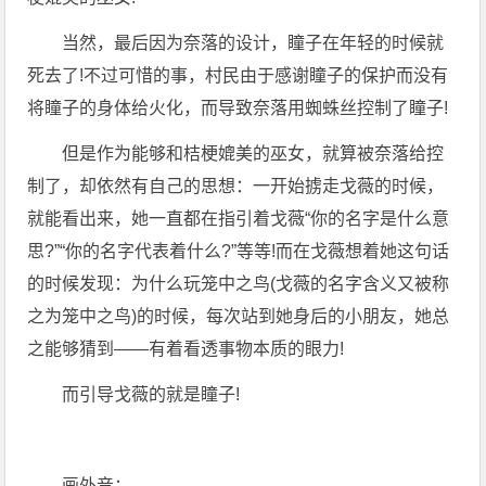
当然，最后因为奈落的设计，瞳子在年轻的时候就
死去了!不过可惜的事，村民由于感谢瞳子的保护而没有
将瞳子的身体给火化，而导致奈落用蜘蛛丝控制了瞳子!
但是作为能够和桔梗媲美的巫女，就算被奈落给控
制了，却依然有自己的思想：一开始掳走戈薇的时候，
就能看出来，她一直都在指引着戈薇“你的名字是什么意
思?”“你的名字代表着什么?”等等!而在戈薇想着她这句话
的时候发现：为什么玩笼中之鸟(戈薇的名字含义又被称
之为笼中之鸟)的时候，每次站到她身后的小朋友，她总
之能够猜到——有着看透事物本质的眼力!
而引导戈薇的就是瞳子!
画外音：