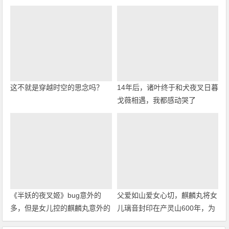
这不就是穿越时空的思念吗？
14年后，诸叶终于和犬夜叉日暮
戈薇相遇，我都感动哭了
《半妖的夜叉姬》bug意外的
父爱如山爱女心切，麒麟丸将女
多，但是女儿控的麒麟丸意外的
儿璃音封印在产灵山600年，为
有萌点
什么