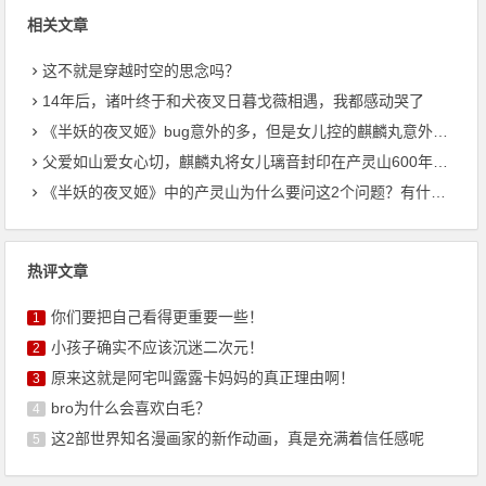
相关文章
这不就是穿越时空的思念吗？
14年后，诸叶终于和犬夜叉日暮戈薇相遇，我都感动哭了
《半妖的夜叉姬》bug意外的多，但是女儿控的麒麟丸意外的有萌点
父爱如山爱女心切，麒麟丸将女儿璃音封印在产灵山600年，为什么
《半妖的夜叉姬》中的产灵山为什么要问这2个问题？有什么意义？
热评文章
你们要把自己看得更重要一些！
1
小孩子确实不应该沉迷二次元！
2
原来这就是阿宅叫露露卡妈妈的真正理由啊！
3
bro为什么会喜欢白毛？
4
这2部世界知名漫画家的新作动画，真是充满着信任感呢
5