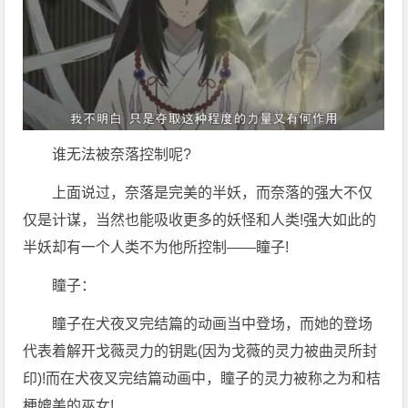
谁无法被奈落控制呢?
上面说过，奈落是完美的半妖，而奈落的强大不仅
仅是计谋，当然也能吸收更多的妖怪和人类!强大如此的
半妖却有一个人类不为他所控制——瞳子!
瞳子：
瞳子在犬夜叉完结篇的动画当中登场，而她的登场
代表着解开戈薇灵力的钥匙(因为戈薇的灵力被曲灵所封
印)!而在犬夜叉完结篇动画中，瞳子的灵力被称之为和桔
梗媲美的巫女!