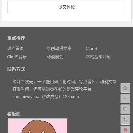
重点推荐
返回首页
原创动漫文章
ClariS
ClariS音乐
动漫展会
本站基本介绍
联系方式
缘叶二次元，一个能用碎片化时间，写点漫评、动漫文章
打发时间，还可以赚零花钱的动漫评论平台。
xuenaiwuyue#（#改成@）126.com
看板娘