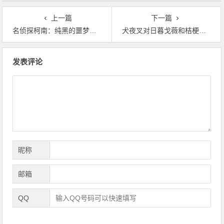
上一篇
下一篇
名侦探柯南：纯黑的噩梦感想！
犬夜叉对日暮戈薇和桔梗的感情都不一样
文
发表评论
章
导
航
昵称
邮箱
QQ