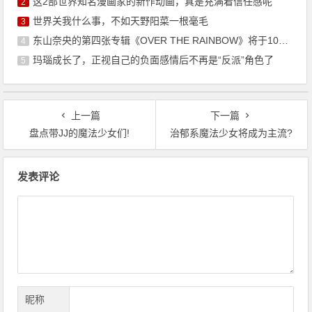
这2部世界知名漫画家的新作动画，真是充满着信任感呢
2
世界关我什么事，不如天野阳菜一根毫毛
3
东山奈央的第四张专辑《OVER THE RAINBOW》将于10月7日发售
4
玛瑙成长了，正视自己的负面感情后不再是“反派”角色了
5
上一篇
下一篇
盘点带JJ的魔法少女们!
治郁系魔法少女将成为主流?
文
发表评论
章
导
航
昵称