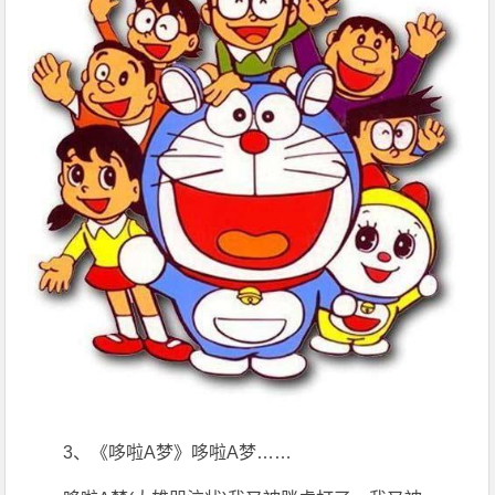
3、《哆啦A梦》哆啦A梦……