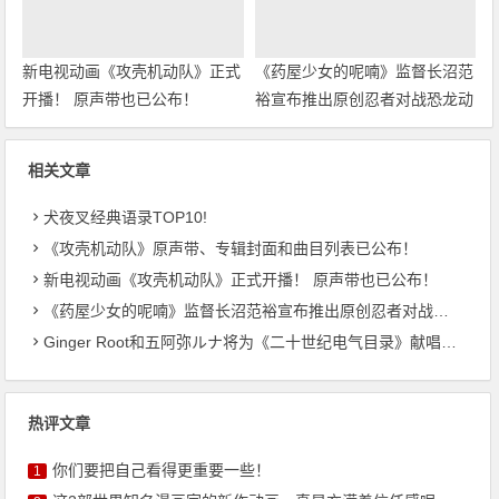
新电视动画《攻壳机动队》正式
《药屋少女的呢喃》监督长沼范
开播！ 原声带也已公布！
裕宣布推出原创忍者对战恐龙动
画！
相关文章
犬夜叉经典语录TOP10!
《攻壳机动队》原声带、专辑封面和曲目列表已公布！
新电视动画《攻壳机动队》正式开播！ 原声带也已公布！
《药屋少女的呢喃》监督长沼范裕宣布推出原创忍者对战恐龙动画！
Ginger Root和五阿弥ルナ将为《二十世纪电气目录》献唱主题曲
热评文章
你们要把自己看得更重要一些！
1