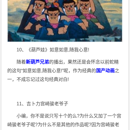
10、《葫芦娃》如意如意,随我心意!
随着
新葫芦兄弟
的播出，果然还是会怀念以前蛇精
的这句“如意如意,随我心意!”呢，作为经典的
国产动画
之
一，不成忘记过这句经典对白!
11、吉卜力宫崎骏老爷子
小编，你不是说只写十个的么?为什么又加了一个宫
崎骏老爷子呢?为什么不是其他的作品呢?因为宫崎骏老