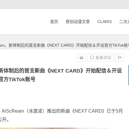
首页
原创动漫文章
CLARIS
二次
Ream，新体制后的首支新曲《NEXT CARD》开始配信＆开设官方TikTok账
发表评论
m，新体制后的首支新曲《NEXT CARD》开始配信＆开设
官方TikTok账号
，AiScReam（冰激凌）推出的新曲《NEXT CARD》已于5月
公开。