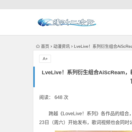
首页
动漫资讯
LveLive！系列衍生组合AiSc
A+
LveLive！系列衍生组合AiScRea
阅读： 648 次
跨越《LoveLive！系列》各作品的组合
23日（周六）开始发布，歌词视频也会同时