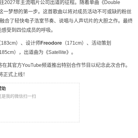
通往2027年主流唱片公司出道的征程。随着单曲《Double
迈出了实现这一梦想的第一步。这首歌曲以将对成员活动不可或缺的粉丝
首融合了轻快电子浩室节奏、说唱与人声切片的大胆之作。最终
能感受到四位成员的呼吸。
（183cm）、设计师
Freodore
（171cm）、活动策划
185cm），出道曲为《Satellite》。
AT将在其官方YouTube频道推出特别合作节目以纪念此次合作。
视频将正式上线！
赞助
这是我的微信扫一扫