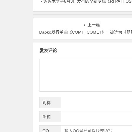
佐佐木李子6月3日发行的全新专辑《RI PATHOS》中 主打曲《桃李成蹊》的音乐视频已
上一篇
Daoko发行单曲《COMIT COMET》，被选为《弱弱老师》
发表评论
昵称
邮箱
QQ