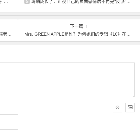
公开
玛瑙成长了，正视自己的负面感情后不再是“反派”角色了
5
下一篇
片头曲
Mrs. GREEN APPLE是谁？为何她们的专辑《10》在全球引起轰动？