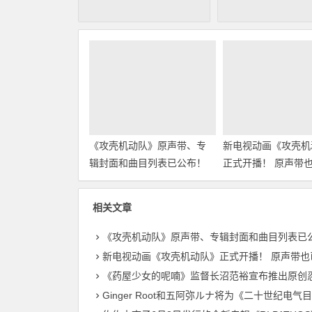
《攻壳机动队》原声带、专
新电视动画《攻壳机
辑封面和曲目列表已公布！
正式开播！ 原声带
布！
相关文章
《攻壳机动队》原声带、专辑封面和曲目列表已公布
新电视动画《攻壳机动队》正式开播！ 原声带也已公布
《药屋少女的呢喃》监督长沼范裕宣布推出原创忍者对战恐龙动画
Ginger Root和五阿弥ルナ将为《二十世纪电气目录》献唱主