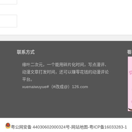
联系方式
看
缘叶二次元，一个能用碎片化时间，写点漫评、
动漫文章打发时间，还可以赚零花钱的动漫评论
平台。
xuenaiwuyue#（#改成@）126.com
粤公网安备 44030602000324号
-
网站地图
-
粤ICP备16033283-1