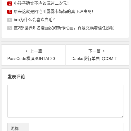
小孩子确实不应该沉迷二次元！
2
原来这就是阿宅叫露露卡妈妈的真正理由啊！
3
bro为什么会喜欢白毛？
4
这2部世界知名漫画家的新作动画，真是充满着信任感呢
5
上一篇
下一篇
PassCode横滨BUNTAI 2025 ‘ DESTINEX ’公映新歌《Liberator》
Daoko发行单曲《COMIT COMET》，被选为《弱弱老师》片头曲
文
发表评论
章
导
航
昵称