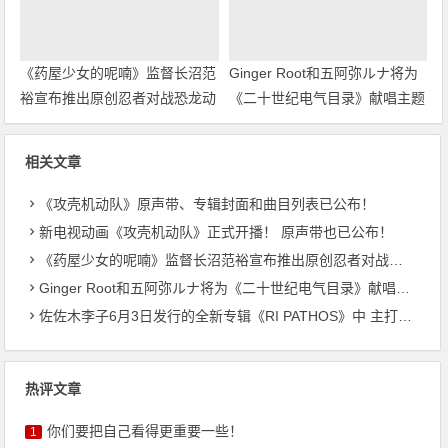
《药屋少女的呢喃》监督长沼范
Ginger Root和五阿弥ルナ将为
裕宣布推出原创忍者对战恐龙动
《二十世纪电气目录》献唱主题
画！
曲
相关文章
《攻壳机动队》原声带、专辑封面和曲目列表已公布！
新电视动画《攻壳机动队》正式开播！ 原声带也已公布！
《药屋少女的呢喃》监督长沼范裕宣布推出原创忍者对战恐龙动画！
Ginger Root和五阿弥ルナ将为《二十世纪电气目录》献唱主题曲
佐佐木李子6月3日发行的全新专辑《RI PATHOS》中 主打曲《桃李成蹊》的音乐视频已公开
热评文章
你们要把自己看得更重要一些！
1