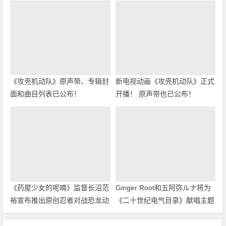
《攻壳机动队》原声带、专辑封
新电视动画《攻壳机动队》正式
面和曲目列表已公布！
开播！ 原声带也已公布！
《药屋少女的呢喃》监督长沼范
Ginger Root和五阿弥ルナ将为
裕宣布推出原创忍者对战恐龙动
《二十世纪电气目录》献唱主题
画！
曲