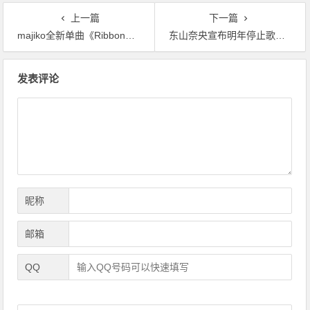
上一篇
下一篇
majiko全新单曲《Ribbon》将于4月发行！并演唱《女仆小姐的贪吃日常》OP
东山奈央宣布明年停止歌手活动，全力备战武道馆演唱会！
文
发表评论
章
导
航
昵称
邮箱
QQ