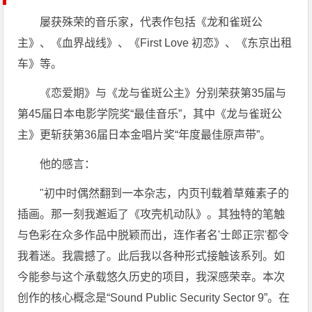
屡获殊荣的音乐家，代表作包括《龙和雀斑公
主》、《血界战线》、《First Love 初恋》、《东京出租
车》等。
《恋爱期》与《龙与雀斑公主》分别荣获第35届与
第45届日本电影学院奖“最佳音乐”，其中《龙与雀斑公
主》更斩获第36届日本金唱片奖“年度最佳原声带”。
他的感言：
"初中时偶然翻到一本杂志，内页刊载着草薙素子的
插画。那一刻我邂逅了《攻壳机动队》。其独特的笔触
与色彩在众多作品中脱颖而出，连作者名'士郎正宗'都令
我着迷。我震撼了。此后我以各种形式接触该系列。如
今能参与这个承载悠久历史的项目，我深感荣幸。本次
创作的核心概念是“Sound Public Security Sector 9”。在