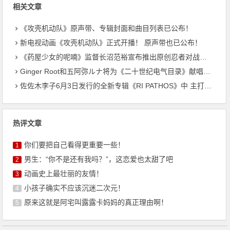
相关文章
《攻壳机动队》原声带、专辑封面和曲目列表已公布！
新电视动画《攻壳机动队》正式开播！ 原声带也已公布！
《药屋少女的呢喃》监督长沼范裕宣布推出原创忍者对战恐龙动画！
Ginger Root和五阿弥ルナ将为《二十世纪电气目录》献唱主题曲
佐佐木李子6月3日发行的全新专辑《RI PATHOS》中 主打曲《桃李成蹊》的音乐视频已公开
热评文章
你们要把自己看得更重要一些！
1
男生：“你不是还有我吗？”，这恋爱也太甜了吧
2
动画史上最壮丽的友情！
3
小孩子确实不应该沉迷二次元！
4
原来这就是阿宅叫露露卡妈妈的真正理由啊！
5