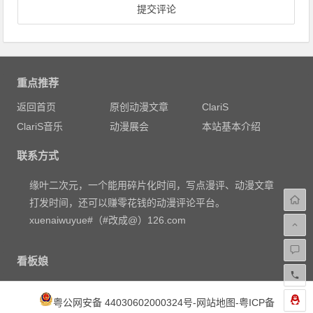
重点推荐
返回首页
原创动漫文章
ClariS
ClariS音乐
动漫展会
本站基本介绍
联系方式
缘叶二次元，一个能用碎片化时间，写点漫评、动漫文章
打发时间，还可以赚零花钱的动漫评论平台。
xuenaiwuyue#（#改成@）126.com
看板娘