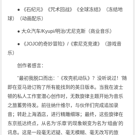
● 《石纪元》《咒术回战》《全球冻结》（冻结地
球）（动画配乐）
● 大众汽车/Kyupi/明治/尤尼克斯（商业音乐）
● 《JOJO的奇妙冒险》/《索尼克竞速》（游戏音
乐）
创作者感言：
"最初我脱口而出：'《攻壳机动队》？没听说过！'随
即在亚马逊订购了所有能找到的英日版本。当我在波士
顿的私人工作室潜心创作时，无数旋律主题开始为音乐
之旅蓄势待发。前往纳什维尔，与伙伴们完成追加录
音；转赴上海酒店，进行精雕细琢；最终，这些旋律在
东京抵达终点，从名为‘乐章’的现象蜕变为名为‘组曲’的
讯息。这是一段毫无迟疑、毫无模糊、毫无改写的旅