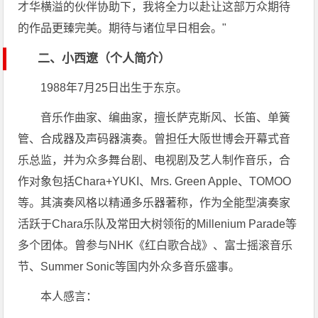
才华横溢的伙伴协助下，我将全力以赴让这部万众期待
的作品更臻完美。期待与诸位早日相会。"
二、小西遼（个人简介）
1988年7月25日出生于东京。
音乐作曲家、编曲家，擅长萨克斯风、长笛、单簧
管、合成器及声码器演奏。曾担任大阪世博会开幕式音
乐总监，并为众多舞台剧、电视剧及艺人制作音乐，合
作对象包括Chara+YUKI、Mrs. Green Apple、TOMOO
等。其演奏风格以精通多乐器著称，作为全能型演奏家
活跃于Chara乐队及常田大树领衔的Millenium Parade等
多个团体。曾参与NHK《红白歌合战》、富士摇滚音乐
节、Summer Sonic等国内外众多音乐盛事。
本人感言：