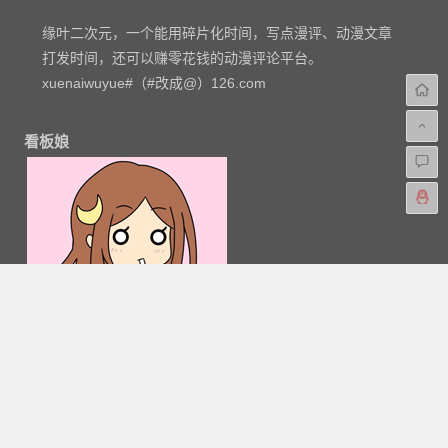
缘叶二次元，一个能用碎片化时间，写点漫评、动漫文章
打发时间，还可以赚零花钱的动漫评论平台。
xuenaiwuyue#（#改成@）126.com
看板娘
粤公网安备 44030602000324号
-
网站地图
-
粤ICP备
16033283-1