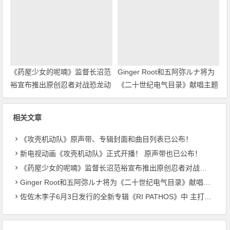
《药屋少女的呢喃》监督长沼范
Ginger Root和五阿弥ルナ将为
裕宣布推出原创忍者对战恐龙动
《二十世纪电气目录》献唱主题
画！
曲
相关文章
《攻壳机动队》原声带、专辑封面和曲目列表已公布！
新电视动画《攻壳机动队》正式开播！ 原声带也已公布！
《药屋少女的呢喃》监督长沼范裕宣布推出原创忍者对战恐龙动画！
Ginger Root和五阿弥ルナ将为《二十世纪电气目录》献唱主题曲
佐佐木李子6月3日发行的全新专辑《RI PATHOS》中 主打曲《桃李成蹊》的音乐视频已公开