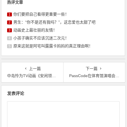
热评文章
你们要把自己看得更重要一些！
1
男生：“你不是还有我吗？”，这恋爱也太甜了吧
2
动画史上最壮丽的友情！
3
小孩子确实不应该沉迷二次元！
4
原来这就是阿宅叫露露卡妈妈的真正理由啊！
5
上一篇
下一篇
‌中岛怜为TV动画《安闲领主的愉快领地防卫》演唱主题曲
PassCode在体育馆演唱会揭晓新曲，《凭你也想讨伐魔王？》联动单曲将于明年发行！
文
发表评论
章
导
航