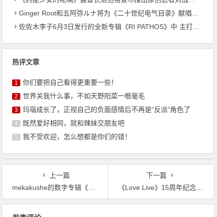
Ginger Root和五阿弥ルナ将为《二十世纪电气目录》献唱主题曲
佐佐木李子6月3日发行的全新专辑《RI PATHOS》中 主打曲《桃李成蹊》的音乐视频已公开
热评文章
你们要把自己看得更重要一些！
1
世界关我什么事，不如天野阳菜一根毫毛
2
玛瑙成长了，正视自己的负面感情后不再是“反派”角色了
3
既然爱好相同，就和辣妹交朋友吧
4
我不受欢迎，怎么想都是你们的错！
5
上一篇
下一篇
mekakushe的数字专辑《第138亿年的恋爱》确定将于2025年11月7日发行
《Love Live》15周年纪念，《赛马娘》加入纪念专辑，四首新曲曝光
文