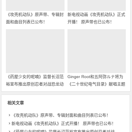
《攻壳机动队》原声带、专辑封
新电视动画《攻壳机动队》正式
面和曲目列表已公布！
开播！ 原声带也已公布！
《药屋少女的呢喃》监督长沼范
Ginger Root和五阿弥ルナ将为
裕宣布推出原创忍者对战恐龙动
《二十世纪电气目录》献唱主题
画！
曲
相关文章
《攻壳机动队》原声带、专辑封面和曲目列表已公布！
新电视动画《攻壳机动队》正式开播！ 原声带也已公布！
《药屋少女的呢喃》监督长沼范裕宣布推出原创忍者对战恐龙动画！