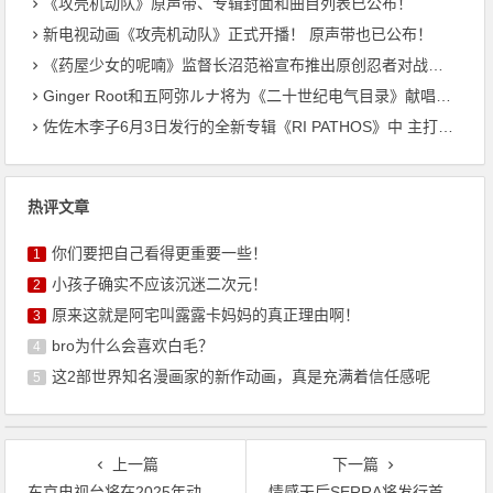
《攻壳机动队》原声带、专辑封面和曲目列表已公布！
新电视动画《攻壳机动队》正式开播！ 原声带也已公布！
《药屋少女的呢喃》监督长沼范裕宣布推出原创忍者对战恐龙动画！
Ginger Root和五阿弥ルナ将为《二十世纪电气目录》献唱主题曲
佐佐木李子6月3日发行的全新专辑《RI PATHOS》中 主打曲《桃李成蹊》的音乐视频已公开
热评文章
你们要把自己看得更重要一些！
1
小孩子确实不应该沉迷二次元！
2
原来这就是阿宅叫露露卡妈妈的真正理由啊！
3
bro为什么会喜欢白毛？
4
这2部世界知名漫画家的新作动画，真是充满着信任感呢
5
上一篇
下一篇
东京电视台将在2025年动漫展上举办《银八老师》全球首映式
情感天后SERRA将发行首张专辑《Dawn Light》！