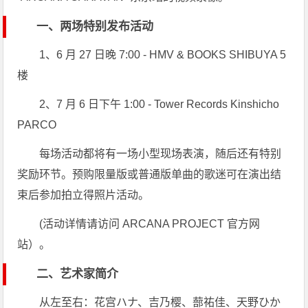
一、两场特别发布活动
1、6 月 27 日晚 7:00 - HMV & BOOKS SHIBUYA 5
楼
2、7 月 6 日下午 1:00 - Tower Records Kinshicho
PARCO
每场活动都将有一场小型现场表演，随后还有特别
奖励环节。预购限量版或普通版单曲的歌迷可在演出结
束后参加拍立得照片活动。
(活动详情请访问 ARCANA PROJECT 官方网
站）。
二、艺术家简介
从左至右：花宫ハナ、吉乃樱、蔀祐佳、天野ひか