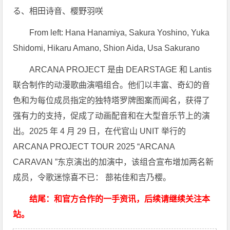
る、相田诗音、樱野羽咲
From left: Hana Hanamiya, Sakura Yoshino, Yuka
Shidomi, Hikaru Amano, Shion Aida, Usa Sakurano
ARCANA PROJECT 是由 DEARSTAGE 和 Lantis
联合制作的动漫歌曲演唱组合。他们以丰富、奇幻的音
色和为每位成员指定的独特塔罗牌图案而闻名，获得了
强有力的支持，促成了动画配音和在大型音乐节上的演
出。2025 年 4 月 29 日，在代官山 UNIT 举行的
ARCANA PROJECT TOUR 2025 “ARCANA
CARAVAN ”东京演出的加演中，该组合宣布增加两名新
成员，令歌迷惊喜不已： 蔀祐佳和吉乃樱。
结尾：和官方合作的一手资讯，后续请继续关注本
站。