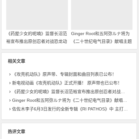
《药屋少女的呢喃》监督长沼范
Ginger Root和五阿弥ルナ将为
裕宣布推出原创忍者对战恐龙动
《二十世纪电气目录》献唱主题
画！
曲
相关文章
《攻壳机动队》原声带、专辑封面和曲目列表已公布！
新电视动画《攻壳机动队》正式开播！ 原声带也已公布！
《药屋少女的呢喃》监督长沼范裕宣布推出原创忍者对战恐龙动画！
Ginger Root和五阿弥ルナ将为《二十世纪电气目录》献唱主题曲
佐佐木李子6月3日发行的全新专辑《RI PATHOS》中 主打曲《桃李成蹊》的音乐视频已公开
热评文章