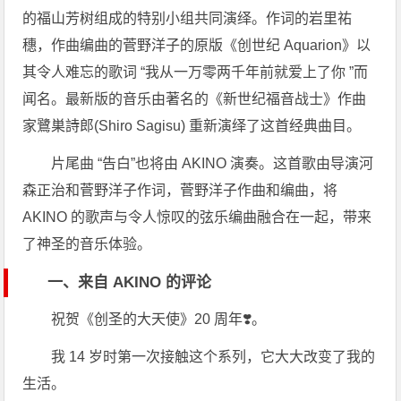
的福山芳树组成的特别小组共同演绎。作词的岩里祐
穗，作曲编曲的菅野洋子的原版《创世纪 Aquarion》以
其令人难忘的歌词 “我从一万零两千年前就爱上了你 ”而
闻名。最新版的音乐由著名的《新世纪福音战士》作曲
家鷺巣詩郎(Shiro Sagisu) 重新演绎了这首经典曲目。
片尾曲 “告白”也将由 AKINO 演奏。这首歌由导演河
森正治和菅野洋子作词，菅野洋子作曲和编曲，将
AKINO 的歌声与令人惊叹的弦乐编曲融合在一起，带来
了神圣的音乐体验。
一、来自 AKINO 的评论
祝贺《创圣的大天使》20 周年❣️。
我 14 岁时第一次接触这个系列，它大大改变了我的
生活。