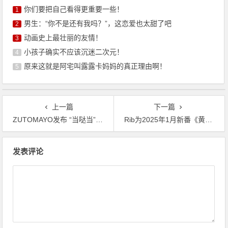
你们要把自己看得更重要一些！
1
男生：“你不是还有我吗？”，这恋爱也太甜了吧
2
动画史上最壮丽的友情！
3
小孩子确实不应该沉迷二次元！
4
原来这就是阿宅叫露露卡妈妈的真正理由啊！
5
上一篇
下一篇
ZUTOMAYO发布 “当哒当”官方音乐视频，向《DAN DA DAN》致敬而创作
Rib为2025年1月新番《黄昏旅店》演唱ED主题曲《Twilight》
文
发表评论
章
导
航