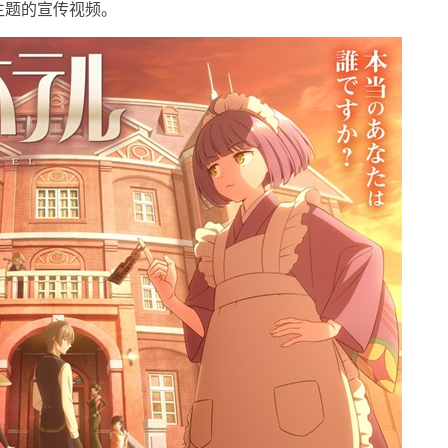
主题的宣传视频。