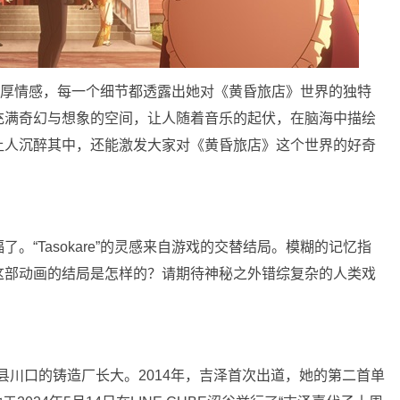
戏的深厚情感，每一个细节都透露出她对‌《黄昏旅店》世界的独特
充满奇幻与想象的空间，让人随着音乐的起伏，在脑海中描绘
人沉醉其中，还能激发大家对‌《黄昏旅店》这个世界的好奇
。“Tasokare”的灵感来自游戏的交替结局。模糊的记忆指
这部动画的结局是怎样的？请期待神秘之外错综复杂的人类戏
玉县川口的铸造厂长大。2014年，吉泽首次出道，她的第二首单