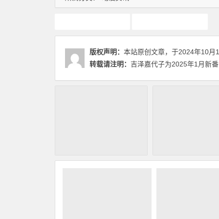
1月新番
动漫资讯
版权声明：
本站原创文章，于2024年10月
转载请注明：
吉泽嘉代子为2025年1月新