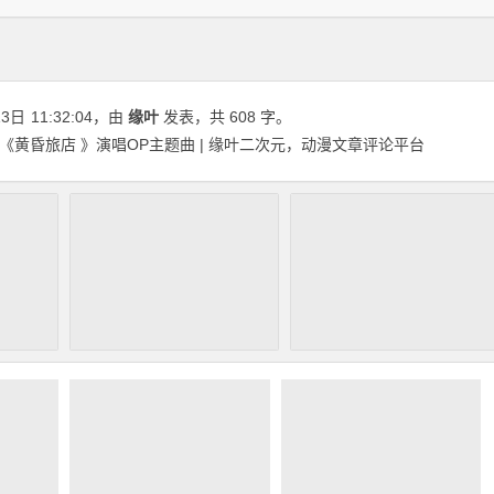
13日
11:32:04
，由
缘叶
发表，共 608 字。
番《黄昏旅店 》演唱OP主题曲 | 缘叶二次元，动漫文章评论平台