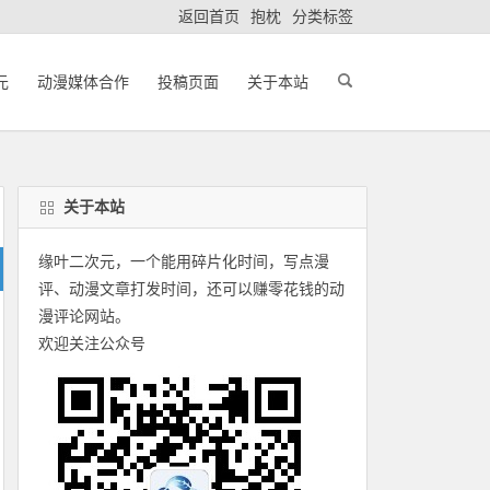
返回首页
抱枕
分类标签
元
动漫媒体合作
投稿页面
关于本站
关于本站
缘叶二次元，一个能用碎片化时间，写点漫
评、动漫文章打发时间，还可以赚零花钱的动
漫评论网站。
欢迎关注公众号