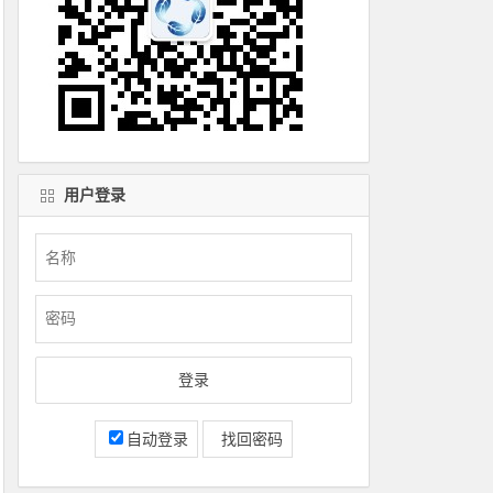
用户登录
自动登录
找回密码