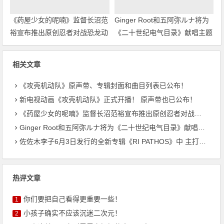
《药屋少女的呢喃》监督长沼范
Ginger Root和五阿弥ルナ将为
裕宣布推出原创忍者对战恐龙动
《二十世纪电气目录》献唱主题
画！
曲
相关文章
《攻壳机动队》原声带、专辑封面和曲目列表已公布！
新电视动画《攻壳机动队》正式开播！ 原声带也已公布！
《药屋少女的呢喃》监督长沼范裕宣布推出原创忍者对战恐龙动画！
Ginger Root和五阿弥ルナ将为《二十世纪电气目录》献唱主题曲
佐佐木李子6月3日发行的全新专辑《RI PATHOS》中 主打曲《桃李成蹊》的音乐视频已公开
热评文章
你们要把自己看得更重要一些！
1
小孩子确实不应该沉迷二次元！
2