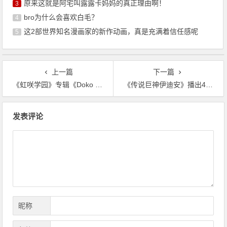
原来这就是阿宅叫露露卡妈妈的真正理由啊！
3
bro为什么会喜欢白毛？
4
这2部世界知名漫画家的新作动画，真是充满着信任感呢
5
上一篇
下一篇
《虹咲学园》专辑《Doko ni Itemo Kimi wa Kimi》将于9月25日发售
《传说巨神伊迪安》播出45周年，特发布蓝光盒复制版
文
发表评论
章
导
航
昵称