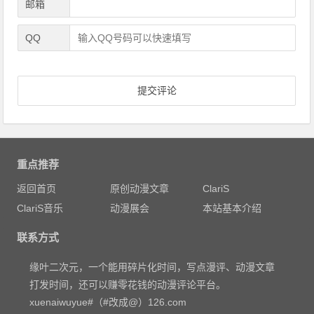
邮箱
QQ
重点推荐
返回首页
原创动漫文章
ClariS
ClariS音乐
动漫展会
本站基本介绍
联系方式
缘叶二次元，一个能用碎片化时间，写点漫评、动漫文章
打发时间，还可以赚零花钱的动漫评论平台。
xuenaiwuyue#（#改成@）126.com