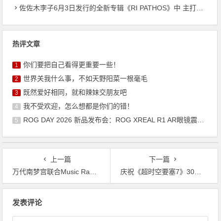
佐佐木李子6月3日发行的全新专辑《RI PATHOS》中 主打曲《桃李成蹊》的音乐视频已公开
热评文章
你们要把自己看得更重要一些！
1
世界关我什么事，不如天野阳菜一根毫毛
2
既然爱好相同，就和辣妹交朋友吧
3
我不受欢迎，怎么想都是你们的错！
4
ROG DAY 2026 新品发布会：ROG XREAL R1 AR眼镜震撼来袭
5
上一篇
下一篇
万代南梦宫联合Music Ray’n推出《SZNO》项目，首张单曲《xx》亮相
庆祝《超时空要塞7》30周年，2025年2月举办FIRE BOMBER LIVE
文
发表评论
章
导