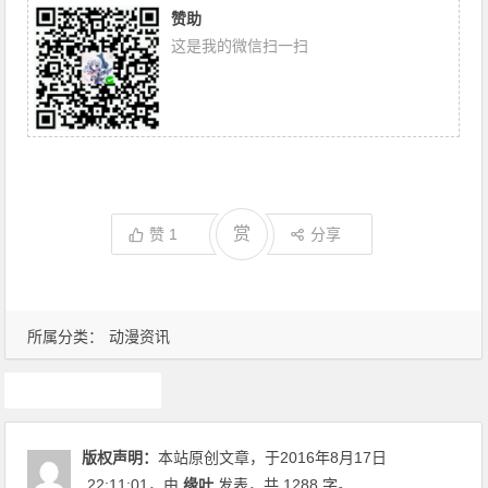
赞助
这是我的微信扫一扫
赏
赞
1
分享
所属分类：
动漫资讯
动画推荐
版权声明：
本站原创文章，于2016年8月17日
22:11:01
，由
缘叶
发表，共 1288 字。