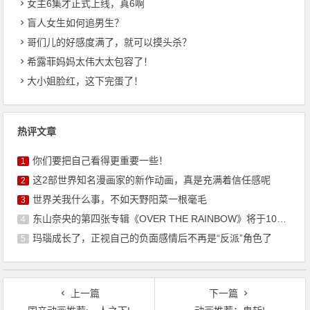
女主6集才正式上线，真6啊
盲人女生如何追男生？
哥们儿的好感度满了，就可以摸头杀？
希露菲妈妈太伟大太包容了！
大小姐脸红，这下完蛋了！
热评文章
你们要把自己看得更重要一些！
1
这2部世界知名漫画家的新作动画，真是充满着信任感呢
2
世界关我什么事，不如天野阳菜一根毫毛
3
东山奈央的第四张专辑《OVER THE RAINBOW》将于10月7日发售
4
玛瑙成长了，正视自己的负面感情后不再是“反派”角色了
5
上一篇
下一篇