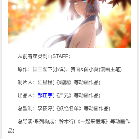
从前有座灵剑山STAFF：
原作：国王陛下(小说)、猪画&菌小莫(漫画主笔)
制片人：陆星程(《端脑》等动画作品)
出品人：
邹正宇
(《尸兄》等动画作品)
总监制：李筱婷(《妖怪名单》等动画作品)
总导演·系列构成：铃木行(《一起来锻炼》等动画作
品)