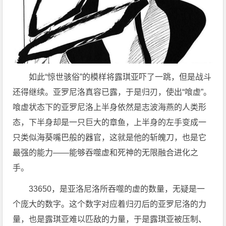
如此“惊世骇俗”的模样将露琪亚吓了一跳，但是战斗
还得继续。亚罗尼洛真容已露，于是归刃，使出“喰虚”。
喰虚状态下的亚罗尼洛上半身依然是志波海燕的人类形
态，下半身却是一只巨大的章鱼，上半身的左手变成一
只类似海葵嘴巴般的器官，这就是他的斩魄刀，也是它
最强的能力——能够吞噬虚和死神的无限融合进化之
手。
33650，是亚洛尼洛所吞噬的虚的数量，无疑是一
个庞大的数字。这个数字对应着归刃后的亚罗尼洛的力
量，也是露琪亚难以匹敌的力量，于是露琪亚被压制、