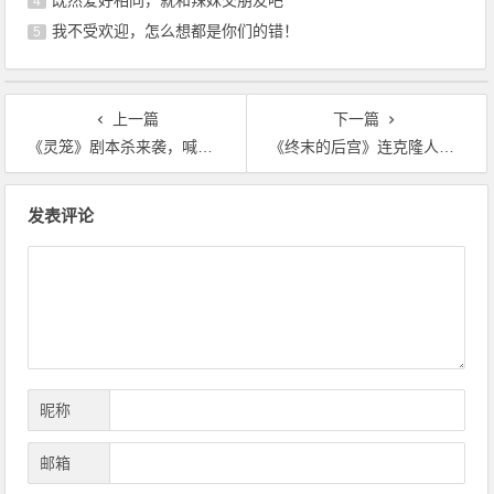
既然爱好相同，就和辣妹交朋友吧
4
我不受欢迎，怎么想都是你们的错！
5
上一篇
下一篇
《灵笼》剧本杀来袭，喊你7月17日来末日探案追凶
《终末的后宫》连克隆人都能正常生活，这说明科技技术真的很高
文
发表评论
章
导
航
昵称
邮箱