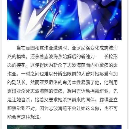
当在虚圈和露琪亚遭遇时，亚罗尼洛变化成志波海
燕的模样，还拿着志波海燕始解后的斩魄刀——长枪形
态的捩花。这使得因为斩杀了志波海燕而内心歉疚的露
琪亚，一时之间也难以分辨出眼前的人曾对她疼爱有加
的副队长。然而亚罗尼洛的卑劣本性暴露了他，他利用
露琪亚杀死志波海燕的愧疚，想用言语动摇露琪亚，先
是让她自杀，接着又要求她杀掉前来的同伴。露琪亚立
即察觉到不对，因为志波海燕不会让她这么做，也不可
能会有这种想法。