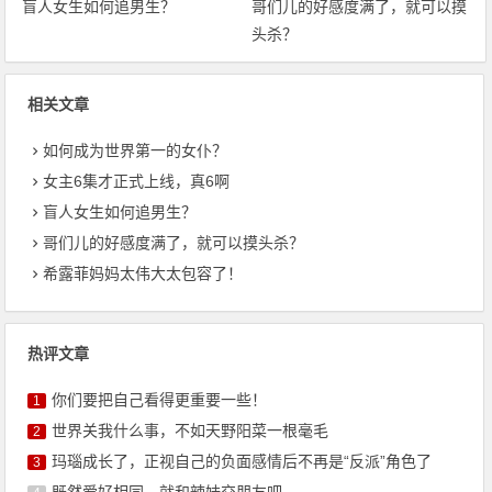
盲人女生如何追男生？
哥们儿的好感度满了，就可以摸
头杀？
相关文章
如何成为世界第一的女仆？
女主6集才正式上线，真6啊
盲人女生如何追男生？
哥们儿的好感度满了，就可以摸头杀？
希露菲妈妈太伟大太包容了！
热评文章
你们要把自己看得更重要一些！
1
世界关我什么事，不如天野阳菜一根毫毛
2
玛瑙成长了，正视自己的负面感情后不再是“反派”角色了
3