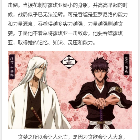
击倒。当捩花刺穿露琪亚娇小的身躯，并高高举起的时
候，战局似乎已无法逆转。可是吞噬是亚罗尼洛的能力
和力量源泉，吞噬得越多实力越强，力量越强则越贪
婪。于是他不着急将露琪亚一击致命，他要吞噬露琪
亚，取得她的记忆、知识、灵压和能力。
贪婪之所以会让人死亡，是因为贪欲会让人大意，