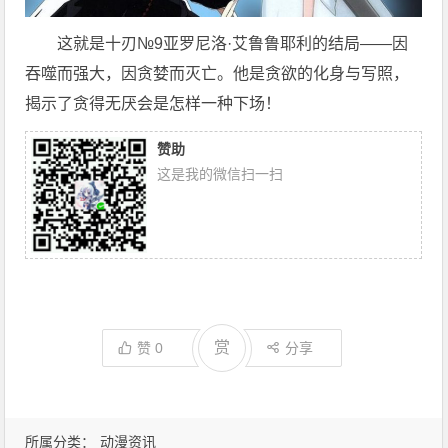
这就是十刃№9亚罗尼洛·艾鲁鲁耶利的结局——因
吞噬而强大，因贪婪而灭亡。他是贪欲的化身与写照，
揭示了贪得无厌会是怎样一种下场！
赞助
这是我的微信扫一扫
赏
赞
0
分享
所属分类：
动漫资讯