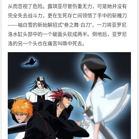
从而忽视了危险。露琪亚尽管伤重无力，可是她并没有
完全失去战斗力，更在生死存亡间领悟了手中的斩魄刀
——袖白雪的新始解招式“叁之舞·白刀”，一刀将亚罗尼
洛水缸头部中的一个破面头砍成两半。倒地后，亚罗尼
洛的另一个头也在痛苦叫唤中死去。