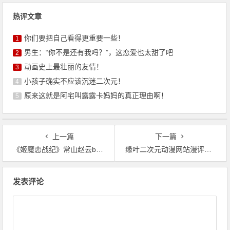
热评文章
你们要把自己看得更重要一些！
1
男生：“你不是还有我吗？”，这恋爱也太甜了吧
2
动画史上最壮丽的友情！
3
小孩子确实不应该沉迷二次元！
4
原来这就是阿宅叫露露卡妈妈的真正理由啊！
5
上一篇
下一篇
《姬魔恋战纪》常山赵云boss关怎么过？
缘叶二次元动漫网站漫评教程项目启动
文
发表评论
章
导
航