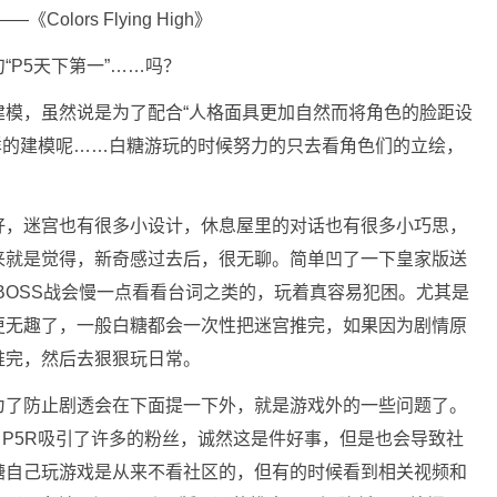
lors Flying High》
P5天下第一”……吗？
建模，虽然说是为了配合“人格面具更加自然而将角色的脸距设
这样的建模呢……白糖游玩的时候努力的只去看角色们的立绘，
好，迷宫也有很多小设计，休息屋里的对话也有很多小巧思，
来就是觉得，新奇感过去后，很无聊。简单凹了一下皇家版送
BOSS战会慢一点看看台词之类的，玩着真容易犯困。尤其是
更无趣了，一般白糖都会一次性把迷宫推完，如果因为剧情原
推完，然后去狠狠玩日常。
为了防止剧透会在下面提一下外，就是游戏外的一些问题了。
，P5R吸引了许多的粉丝，诚然这是件好事，但是也会导致社
糖自己玩游戏是从来不看社区的，但有的时候看到相关视频和