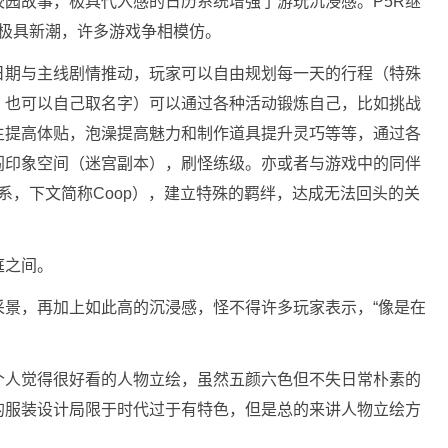
校园故事，极具代入感的日历系统增强了游玩沉浸感。P5R继
年也极具新潮，许多游戏争相模仿。
日期与主线剧情推动，玩家可以自由规划每一天的行程（特殊
，也可以自己取名字）可以通过各种活动锻炼自己，比如挑战
生提高体贴，泡澡提高魅力和制作道具提升灵巧等等，通过各
闯印象空间（迷宫副本），刷怪练级。亦或者与游戏中的同伴
合作关系，下文简称Coop），建立特殊的羁绊，达成无法回头的关
庭之间。
采景，再加上如此高的沉浸感，怪不得许多玩家表示，“像是在
个人觉得很好看的人物立绘，虽然五颜六色但不失日常朴素的
的服装设计局限于时代过于有特色，但是总的来讲人物立绘方