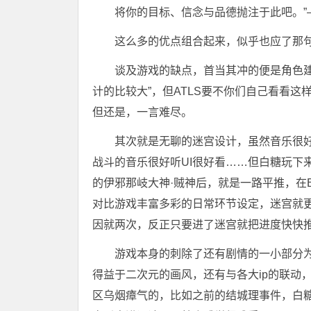
将你的目标、信念与品德抛注于此吧。”——《Co
这么多的优点组合起来，似乎也应了那句“
谈及游戏的缺点，首当其冲的便是角色
计的比较大”，但ATLS要不你们自己看看
但还是，一言难尽。
其次就是无聊的迷宫设计，虽然音乐很
战斗的音乐很好听UI很好看……但白糖玩下
的伊邪那岐大神·贼神后，就是一路平推，在
对比游戏丰富多彩的日常环节设定，迷宫就
因就两次，反正只要进了迷宫就把进度快快
游戏本身的刺除了还有剧情的一小部分
得益于二次元的画风，还有与各大ip的联动
区乌烟瘴气的，比如之前的结城理事件，白