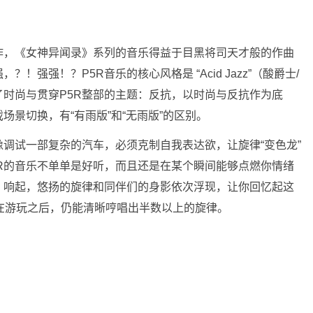
作，《女神异闻录》系列的音乐得益于目黑将司天才般的作曲
强强！？P5R音乐的核心风格是 “Acid Jazz”（酸爵士/
时尚与贯穿P5R整部的主题：反抗，以时尚与反抗作为底
着游戏场景切换，有“有雨版”和“无雨版”的区别。
调试一部复杂的汽车，必须克制自我表达欲，让旋律“变色龙”
R的音乐不单单是好听，而且还是在某个瞬间能够点燃你情绪
》响起，悠扬的旋律和同伴们的身影依次浮现，让你回忆起这
你在游玩之后，仍能清晰哼唱出半数以上的旋律。