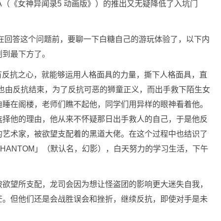
A（《女神异闻录5 动画版》）的推出又无疑降低了入坑门
？在回答这个问题前，要聊一下白糖自己的游玩体验了，以下内
划到最下方了。
只要有反抗之心，就能够运用人格面具的力量，撕下人格面具，直
，也由反抗结束，为了反抗可恶的狮童正义，而出手救下陌生女
迫睡在阁楼，老师们瞧不起他，同学们用异样的眼神看着他。
选择他的理由，他从来不怀疑那日出手救人的自己，于是他反
的艺术家，被欲望支配着的黑道大佬。在这个过程中也结识了
HANTOM‌」（默认名，幻影），白天努力的学习生活，下午
被欲望所支配，龙司会因为想让怪盗团的影响更大迷失自我，
茫。但他们还是会战胜误会和挫折，继续反抗，即使对手是未