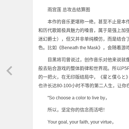
雨宫莲 总攻击结算图
本作的音乐更堪称一绝，甚至不止是本
和历代歌姬极具魅力的嗓音，属于是强上加强，？！
迷幻爵士），但又并非单纯模仿，而是结合了
色。比如《Beneath the Mask》，会随
目黑将司曾说过，创作音乐对他来说就像
般去贴合游戏的整体韵律和世界观。所以P5
的一把火，在无印版结局中，《星と僕らと
也许长达80-100小时不等的第二人生，让
“So choose a color to live by，
所以，坚定你的信念而活吧！
Your goal, your faith, your virtue，