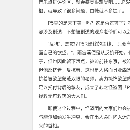
音乐点进评论区，就会感觉很难受吧……P5
槛，就导致了很多问题，白糖就不多提了。
P5真的是天下第一吗？这是否过誉了
容涉及剧透，不想被剧透的观众老爷们可以
“反抗”，是贯彻P5R始终的主线，“
面自己的欲望。”。雨宫莲便是从反抗开始
子，但也因此留下污点，被迫前往东京，被
但他反抗着，反抗着，这也是人格面具亚森
抗着被欲望蒙蔽双眼的老师，卖力掩饰欲望
足以托付背后的挚友，成立了心之怪盗团「P
拯救无可救药的大人们。
即使这个过程中，怪盗团的大家们也会
与摩尔加纳发生冲突，会在出人命时陷入迷
来的首相。