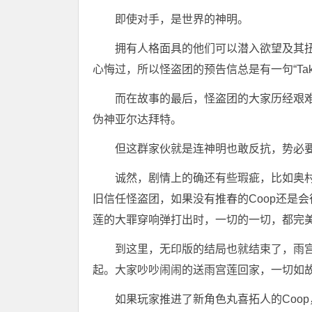
即使对手，是世界的神明。
拥有人格面具的他们可以潜入欲望及其
心悔过，所以怪盗团的预告信总是有一句“Take y
而在故事的最后，怪盗团的大家历经艰
伪神亚尔达拜特。
但这群家伙就是连神明也敢反抗，势必要
诚然，剧情上的确还有些瑕疵，比如奥
旧信任怪盗团，如果没有推春的Coop还是
莲的大罪穿响弹打出时，一切的一切，都完
到这里，无印版的结局也就结束了，雨
起。大家吵吵闹闹的送雨宫莲回家，一切如
如果玩家推进了新角色丸喜拓人的Coo