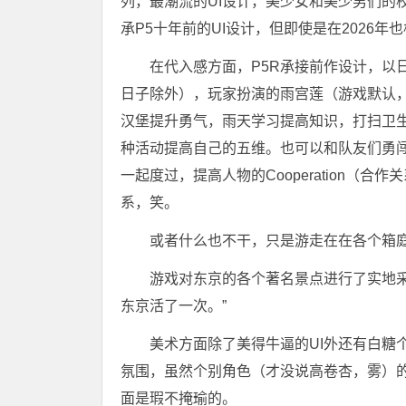
列，最潮流的UI设计，美少女和美少男们的
承P5十年前的UI设计，但即使是在2026
在代入感方面，P5R承接前作设计，以
日子除外），玩家扮演的雨宫莲（游戏默认
汉堡提升勇气，雨天学习提高知识，打扫卫
种活动提高自己的五维。也可以和队友们勇
一起度过，提高人物的Cooperation（
系，笑。
或者什么也不干，只是游走在在各个箱
游戏对东京的各个著名景点进行了实地
东京活了一次。”
美术方面除了美得牛逼的UI外还有白糖
氛围，虽然个别角色（才没说高卷杏，雾）
面是瑕不掩瑜的。