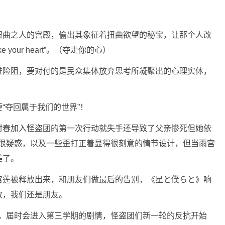
扭曲之人的宫殿，偷出其象征着扭曲欲望的秘宝，让那个人改
our heart”。（夺走你的心）
难险阻，要对付的是民众集体放弃思考所凝聚出的心理实体，
“夺回属于我们的世界”！
村春加入怪盗团的第一次行动就失手还导致了父亲惨死但她依
会很疑惑，以及一些歪打正着显得很刻意的情节设计，但当雨宫
美了。
宫莲被释放出来，和朋友们做最后的告别，《星と僕らと》响
故，我们还是朋友。
p，届时会进入第三学期的剧情，怪盗团们新一轮的反抗开始