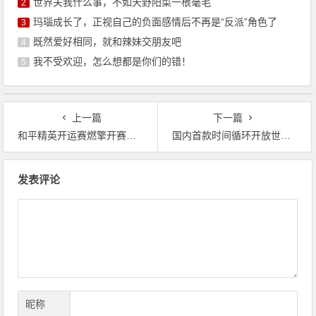
世界关我什么事，不如天野阳菜一根毫毛
2
玛瑙成长了，正视自己的负面感情后不再是“反派”角色了
3
既然爱好相同，就和辣妹交朋友吧
4
我不受欢迎，怎么想都是你们的错！
5
上一篇
下一篇
和平精英开运赛燃擎开赛！台铃携手AG锚定“年轻化决赛圈”
国内首款时间循环开放世界二游首测今日开启
文
发表评论
章
导
航
昵称