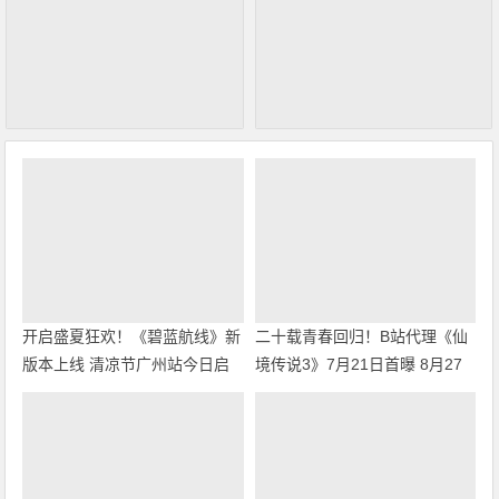
开启盛夏狂欢！《碧蓝航线》新
二十载青春回归！B站代理《仙
版本上线 清凉节广州站今日启
境传说3》7月21日首曝 8月27
幕
日首测开启招募