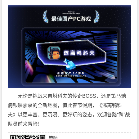
无论是挑战来自塔科夫的传奇BOSS，还是策马驰
骋银装素裹的全新地图，值此春节假期，《逃离鸭科
夫》以更丰富、更沉浸、更好玩的姿态，欢迎各路“鸭”战
队员前来冒险！
赞助