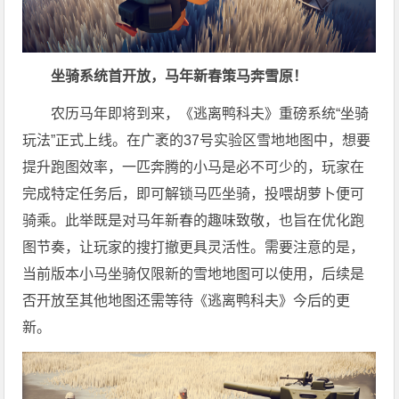
坐骑系统首开放，马年
新春
策马奔雪原！
农历马年即将到来，《逃离鸭科夫》重磅系统“坐骑
玩法”正式上线。在广袤的37号实验区雪地地图中，想要
提升跑图效率，一匹奔腾的小马是必不可少的，
玩家
在
完成特定任务后，即可解锁马匹坐骑，投喂胡萝卜便可
骑乘。此举既是对马年新春的趣味致敬，也旨在优化跑
图节奏，让
玩家
的搜打撤更具灵活
性
。需要注意的是，
当前版本小马坐骑仅限新的雪地地图可以使用，后续是
否开放至其他地图还需等待《逃离鸭科夫》今后的更
新。