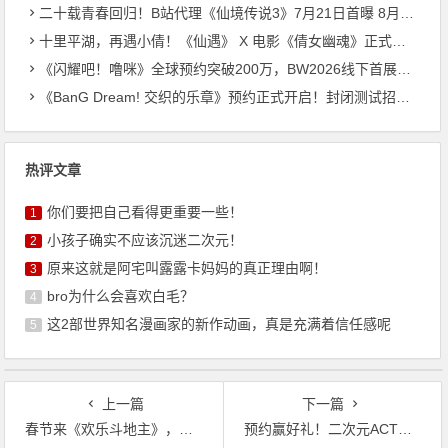
二十载青春回归！B站代理《仙境传说3》7月21日首曝 8月27日首测开启招募
十里平湖，再遇小倩！《仙遇》 X 电影《倩女幽魂》正式开启
《闪耀吧！噜咪》全球预约突破200万，BW2026线下首展进行中
《BanG Dream! 交织的乐章》预约正式开启！封闭测试招募同步启动
热评文章
你们要把自己看得更重要一些！
1
小孩子确实不应该沉迷二次元！
2
原来这就是阿宅叫露露卡妈妈的真正理由啊！
3
bro为什么会喜欢白毛？
4
这2部世界知名漫画家的新作动画，真是充满着信任感呢
5
上一篇
下一篇
春节来《欢乐斗地主》，一起打牌、偷菜、报蔡明！
预约赢好礼！二次元ACT《绿梦：时空之声》「蚀梦测试」招募今日开启