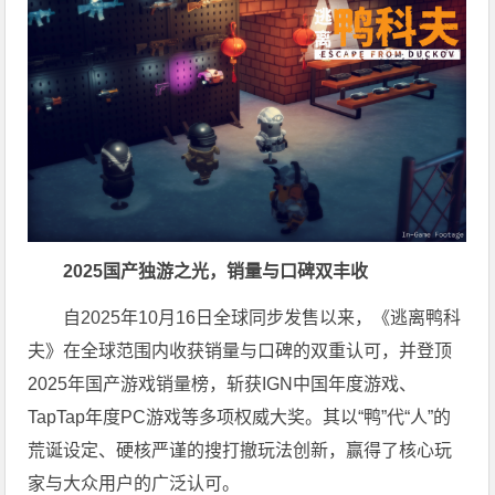
2025
国产
独游
之光
，
销量与口碑双丰收
自2025年10月16日全球同步发售以来，《逃离鸭科
夫》在全球范围内收获销量与口碑的双重认可，并登顶
2025年国产游戏销量榜，斩获IGN
中国
年度游戏、
TapTap年度PC游戏等多项权威大奖。其以“鸭”代“人”的
荒诞设定、硬核严谨的搜打撤玩法创新，赢得了核心
玩
家
与大众用户的广泛认可。