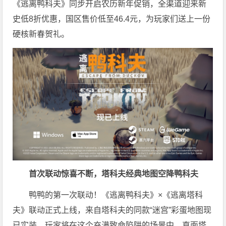
《逃离鸭科夫》同步开启农历新年促销，全渠道迎来新
史低8折优惠，国区售价低至46.4元，为
玩家
们送上一份
硬核新春贺礼。
首次联动惊喜不断，
塔科夫经典
地图
空降鸭科夫
鸭鸭的第一次联动！《逃离鸭科夫》×《逃离塔科
夫》联动正式上线，来自塔科夫的同款“迷宫”彩蛋地图现
已实装，
玩家
将在这个充满致命陷阱的场景中，直面塔