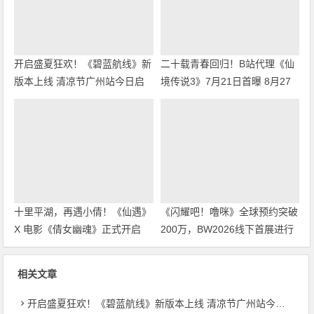
开启盛夏狂欢！《碧蓝航线》新
二十载青春回归！B站代理《仙
版本上线 清凉节广州站今日启
境传说3》7月21日首曝 8月27
幕
日首测开启招募
十里平湖，再遇小倩！《仙遇》
《闪耀吧！噜咪》全球预约突破
X 电影《倩女幽魂》正式开启
200万，BW2026线下首展进行
中
相关文章
开启盛夏狂欢！《碧蓝航线》新版本上线 清凉节广州站今日启幕