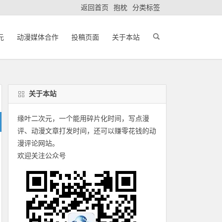
返回首页
抱枕
分类标签
元
动漫媒体合作
投稿页面
关于本站
关于本站
缘叶二次元，一个能用碎片化时间，写点漫
评、动漫文章打发时间，还可以赚零花钱的动
漫评论网站。
欢迎关注公众号