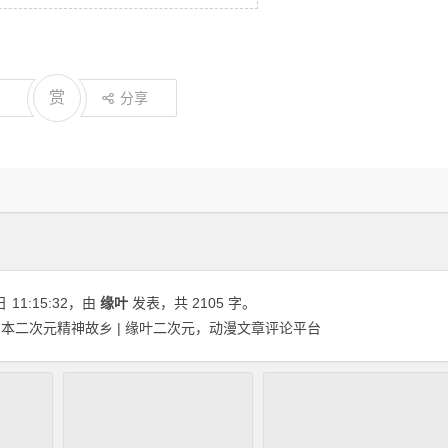
赏
分享
日
11:15:32
，由
缘叶
发表，共 2105 字。
本二次元精神故乡 | 缘叶二次元，动漫文章评论平台