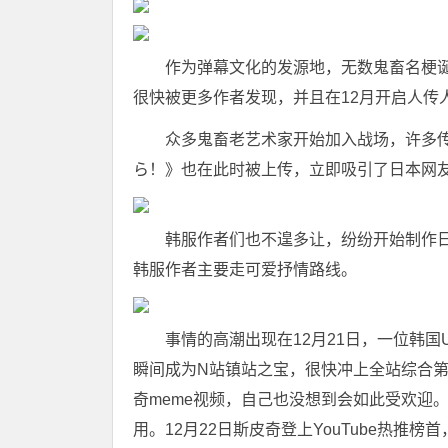
作为弹幕文化的发源地，无数鬼畜名梗诞生
很快被更多作者发现，并且在12月开启人传
众多鬼畜老艺术家开始加入战场，许多传世
ら！》也在此时被上传，立即吸引了日本网
韩服作者们也不遑多让，纷纷开始制作
韩服作者主要走可爱抒情路线。
事情的高潮出现在12月21日，一位韩国UP主在
瞬间成为N站镇站之宝，很快冲上全站综合第
奇meme视频，自己也没想到会如此受欢迎
用。12月22日斯皮奇登上YouTube热推榜