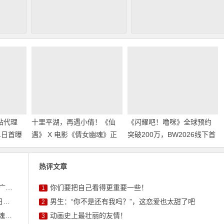
站代理
十里平湖，再遇小倩！《仙
《闪耀吧！噜咪》全球预约
1日首曝
遇》 X 电影《倩女幽魂》正
突破200万，BW2026线下首
募
式开启
展进行中
热评文章
启幕
你们要把自己看得更重要一些！
1
募
男生：“你不是还有我吗？”，这恋爱也太甜了吧
2
启
动画史上最壮丽的友情！
3