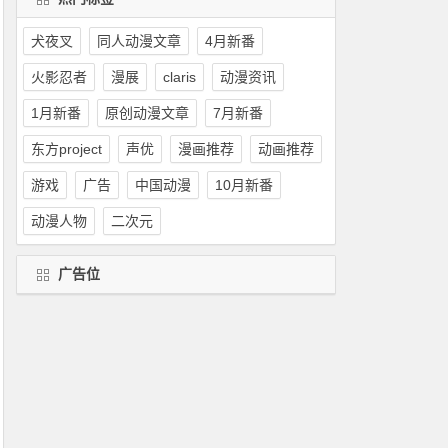
犬夜叉
同人动漫文章
4月新番
火影忍者
漫展
claris
动漫资讯
1月新番
原创动漫文章
7月新番
东方project
声优
漫画推荐
动画推荐
游戏
广告
中国动漫
10月新番
动漫人物
二次元
广告位