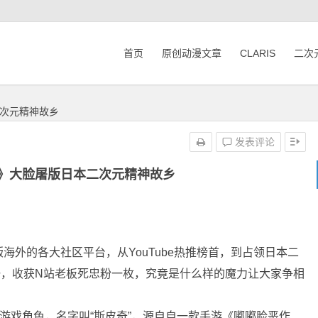
首页
原创动漫文章
CLARIS
二次
次元精神故乡
发表评论
》大脸屠版日本二次元精神故乡
海外的各大社区平台，从YouTube热推榜首，到占领日本二
合第一，收获N站老板死忠粉一枚，究竟是什么样的魔力让大家争相
盘游戏角色，名字叫“斯皮奇”，源自自一款手游《嘟嘟脸恶作