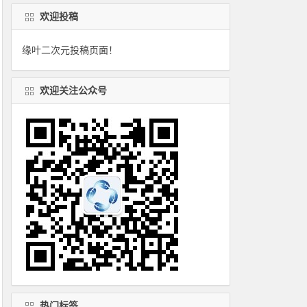
欢迎投稿
缘叶二次元投稿页面！
欢迎关注公众号
热门标签