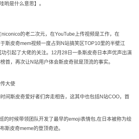
jo哇哟是什么意思】。
conico的老二次元，在YouTube上传视频是工作，在
以至于斯皮奇mem视频一度占到N站搞笑区TOP10里的半壁江
功引起了大佬的关注。12月28日一条斯皮奇日本声优声出演
区榜首，再次让N站用户体会斯皮奇就是顶流的事实。
宣传大使
时间斯皮奇爱好者们奔走相告，这其中也包括N站COO，首
班的时候带领团队开发了最早的emoji表情包,在日本被称为绘
布斯皮奇meme的登顶奇迹。