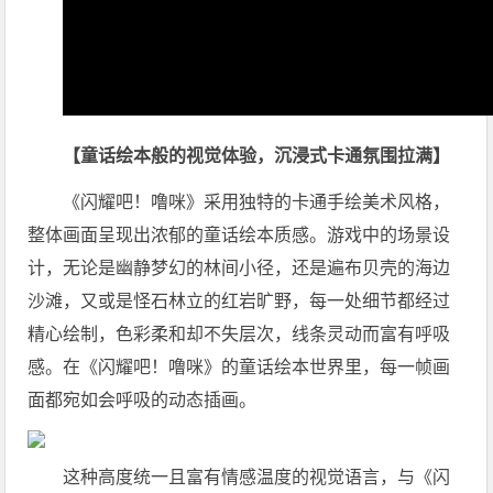
【
童话绘本般的视觉体验，沉浸式
卡通
氛围拉满
】
《闪耀吧！噜咪》采用独特的卡通手绘美术风格，
整体画面呈现出浓郁的童话绘本质感。游戏中的场景设
计，无论是幽静梦幻的林间小径，还是遍布贝壳的海边
沙滩，又或是怪石林立的红岩旷野，每一处细节都经过
精心绘制，色彩柔和却不失层次，线条灵动而富有呼吸
感。在《闪耀吧！噜咪》的童话绘本世界里，每一帧画
面都宛如会呼吸的动态插画。
这种高度统一且富有情感温度的视觉语言，与《闪