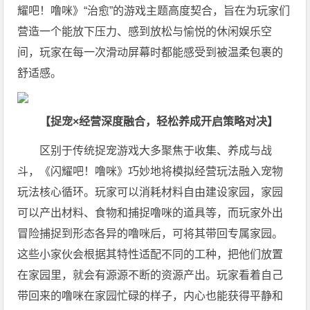
耀吧！噜咪》“治愈”的游戏主题高度契合，旨在为玩家们
营造一个能放下压力、感到放松与愉悦的休闲娱乐空
间，玩家在每一次滑动屏幕时都能感受到被温柔包裹的
舒适感。
【
捉宠×经营深度融合，
轻松养成开启策略对决】
区别于传统捉宠游戏大多聚焦于收集、养成与战
斗，《闪耀吧！噜咪》巧妙地将模拟经营玩法融入宠物
玩法核心循环。玩家可以消耗材料自由建设家园，家园
可以产出材料、食物和捕捉噜咪的道具等，而玩家外出
冒险捕捉到形态各异的噜咪后，可将其带回专属家园。
这些小家伙会根据其特性适配不同的工种，把他们放置
在家园里，就会有源源不断的资源产出。玩家看着自己
带回来的噜咪在家园忙碌的样子，内心也能获得平静和