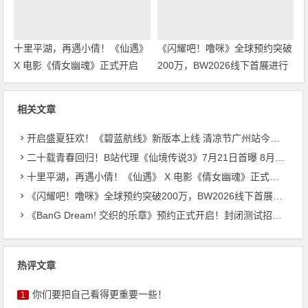
十里平湖，再遇小倩！《仙遇》
《闪耀吧！噜咪》全球预约突破
X 电影《倩女幽魂》正式开启
200万，BW2026线下首展进行
中
相关文章
开启盛夏狂欢！《碧蓝航线》新版本上线 清凉节广州站今日启幕
二十载青春回归！B站代理《仙境传说3》7月21日首曝 8月27日首测开启招募
十里平湖，再遇小倩！《仙遇》 X 电影《倩女幽魂》正式开启
《闪耀吧！噜咪》全球预约突破200万，BW2026线下首展进行中
《BanG Dream! 交织的乐章》预约正式开启！封闭测试招募同步启动
热评文章
你们要把自己看得更重要一些！
1