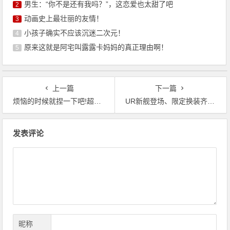
男生：“你不是还有我吗？”，这恋爱也太甜了吧
2
动画史上最壮丽的友情！
3
小孩子确实不应该沉迷二次元！
4
原来这就是阿宅叫露露卡妈妈的真正理由啊！
5
上一篇
下一篇
烦恼的时候就捏一下吧!超解压二次元手游《嘟嘟脸恶作剧》公测!
UR新舰登场、限定换装齐发《碧蓝航线》冬日首个重磅版本现已上线
文
发表评论
章
导
航
昵称