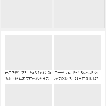
开启盛夏狂欢！《碧蓝航线》新
二十载青春回归！B站代理《仙
版本上线 清凉节广州站今日启
境传说3》7月21日首曝 8月27
幕
日首测开启招募