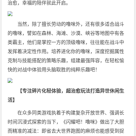
治愈，幸福的陪伴就此开启。
当然，除了擅长劳动的噜咪外，还有很多适合战斗
的噜咪，譬如在森林、海滩、沙漠、峡谷等地图中有各
类霸主，他们是掌控一方的顶级噜咪，往往能在战斗中
发挥着决定性作用。培养进化你的噜咪，深度挖掘属性
克制与技能搭配的策略乐趣，组建最强阵容，在轻松愉
快的对战中体验用头脑取胜的纯粹乐趣吧！
【
专注碎片化轻体验
，
超治愈玩法打造异世休闲生
活
】
在众多同类游戏执着于构建复杂开放世界、强调长
时间沉浸式探索的当下，《闪耀吧！噜咪》做出了大胆
而精准的减法：即省去大世界跑图的麻烦也能感受到捉