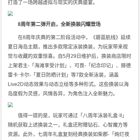
打造了一场跨越虚拟与现实的庆典盛宴。
8周年第二弹开启，全新换装闪耀登场
在8周年庆典的第二阶段活动中，《碧蓝航线》延续
夏日海岛主题，推出多款限定泳装换装，为玩家带来视
觉与收藏的双重惊喜。自5月29日维护后，换装商店限时
上架君主-「海滩享受计划」、可畏-「纪念印记」、腓德
雷卡·卡尔-「夏日防晒计划」等7款全新泳装，涵盖
Live2D动态效果与动态立绘等多种形式。这些换装以海
岛度假为灵感，风情各异，为角色注入全新魅力。
值得一提的是，玩家可通过「八周年泳装礼盒·II」
随机获取上述换装之一，礼盒还附赠钻石、心智魔方等
资源。此外，七周年礼盒复刻经典换装如柴郡-「绚烂夜