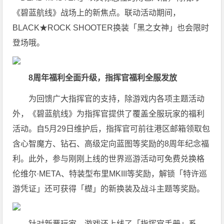
《碧蓝航线》战场上的新焦点。联动活动期间，
BLACK★ROCK SHOOTER换装「黑之女神」也会限时
登场哦。
8周年福利全面升级，指挥官福利全服发放
为回馈广大指挥官的支持，除游戏内各项主题活动
外，《碧蓝航线》为指挥官提供了覆盖全服玩家的福利
活动。自5月29日维护后，指挥官可前往港区邮箱领取包
含心智魔方、钻石、高级定向蓝图等奖励的8周年纪念福
利。此外，参与刚刚上线的世界巡游活动可免费兑换格
伦维尔·META、特装型布里MKIII等奖励，解锁「特许巡
游凭证」还可获得「檚」的新换装及战斗主题等奖励。
针对新晋玩家，游戏还上线了「指挥官手册」系