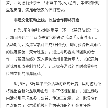
梦」、阿德莉娅亲王-「浴室中的小小意外」等也将限时
重返商店，满足老玩家的怀旧需求。
非遗文化联动上线，公益合作即将开启
作为8周年特别企划的重要一环，《碧蓝航线》于5
月29日开启与非遗汝瓷文化的联动活动「天青胜玉」。
活动期间，指挥官累计完成7日任务，即可获得长风角色
的限定换装「天青胜玉」。通过与影视飓风团队的合
作，《碧蓝航线》深入探访汝州非遗传承人，以纪录片
形式展现汝瓷制作技艺，让玩家在游戏的同时感受中华
传统文化的深厚底蕴。
6月5日，8周年第三弹活动将正式开启，届时游戏还
将推出全新公益联动企划「种下亿棵梭梭」，通过游戏
内活动引导玩家参与公益，传递正能量。这一跨界合作
再次彰显了《碧蓝航线》作为头部IP的社会责任感。