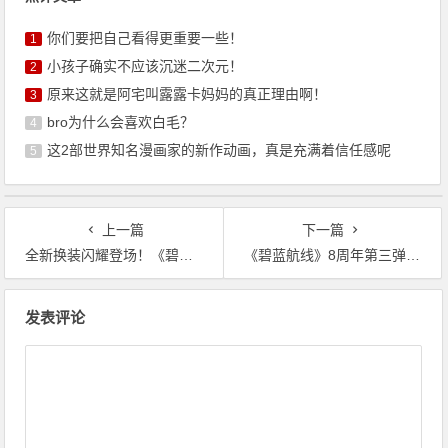
你们要把自己看得更重要一些！
1
小孩子确实不应该沉迷二次元！
2
原来这就是阿宅叫露露卡妈妈的真正理由啊！
3
bro为什么会喜欢白毛？
4
这2部世界知名漫画家的新作动画，真是充满着信任感呢
5
上一篇
下一篇
全新换装闪耀登场！《碧蓝航线》8周年庆活动第二弹今日上线
《碧蓝航线》8周年第三弹即将更新 新玩法新换装新福利一睹为快！
文
发表评论
章
导
航