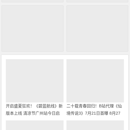
开启盛夏狂欢！《碧蓝航线》新
二十载青春回归！B站代理《仙
版本上线 清凉节广州站今日启
境传说3》7月21日首曝 8月27
幕
日首测开启招募