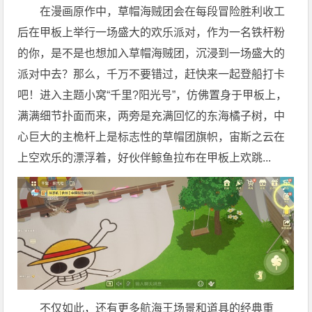
在漫画原作中，草帽海贼团会在每段冒险胜利收工
后在甲板上举行一场盛大的欢乐派对，作为一名铁杆粉
的你，是不是也想加入草帽海贼团，沉浸到一场盛大的
派对中去？那么，千万不要错过，赶快来一起登船打卡
吧！进入主题小窝“千里?阳光号”，仿佛置身于甲板上，
满满细节扑面而来，两旁是充满回忆的东海橘子树，中
心巨大的主桅杆上是标志性的草帽团旗帜，宙斯之云在
上空欢乐的漂浮着，好伙伴鲸鱼拉布在甲板上欢跳...
不仅如此，还有更多航海王场景和道具的经典重