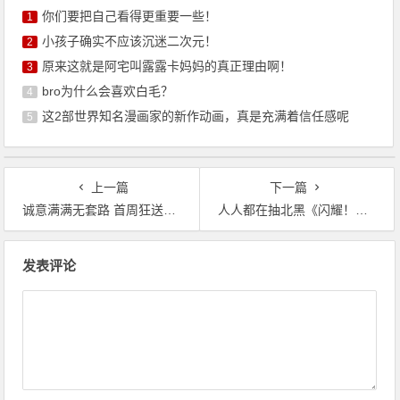
你们要把自己看得更重要一些！
1
小孩子确实不应该沉迷二次元！
2
原来这就是阿宅叫露露卡妈妈的真正理由啊！
3
bro为什么会喜欢白毛？
4
这2部世界知名漫画家的新作动画，真是充满着信任感呢
5
上一篇
下一篇
诚意满满无套路 首周狂送700抽的《光隙解语》今日公测！
人人都在抽北黑《闪耀！优俊少女》北黑版本热潮席卷全网！
文
发表评论
章
导
航