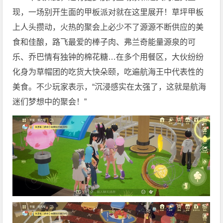
现，一场别开生面的甲板派对就在这里展开！草坪甲板
上人头攒动，火热的聚会上必少不了源源不断供应的美
食和佳酿，路飞最爱的棒子肉、弗兰奇能量源泉的可
乐、乔巴情有独钟的棉花糖…在多个用餐区，大伙纷纷
化身为草帽团的吃货大快朵颐，吃遍航海王中代表性的
美食。不少玩家表示，“沉浸感实在太强了，这就是航海
迷们梦想中的聚会！”