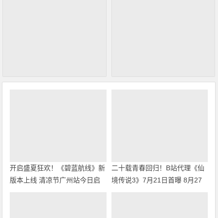
开启盛夏狂欢！《碧蓝航线》新
二十载青春回归！B站代理《仙
版本上线 清凉节广州站今日启
境传说3》7月21日首曝 8月27
幕
日首测开启招募