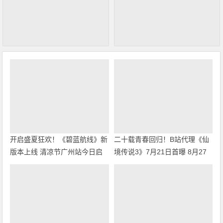
开启盛夏狂欢！《碧蓝航线》新
二十载青春回归！B站代理《仙
版本上线 清凉节广州站今日启
境传说3》7月21日首曝 8月27
幕
日首测开启招募