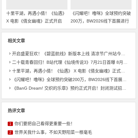
十里平湖，再遇小倩！《仙遇》
《闪耀吧！噜咪》全球预约突破
X 电影《倩女幽魂》正式开启
200万，BW2026线下首展进行
中
相关文章
开启盛夏狂欢！《碧蓝航线》新版本上线 清凉节广州站今日启幕
二十载青春回归！B站代理《仙境传说3》7月21日首曝 8月27日首测开启招募
十里平湖，再遇小倩！《仙遇》 X 电影《倩女幽魂》正式开启
《闪耀吧！噜咪》全球预约突破200万，BW2026线下首展进行中
《BanG Dream! 交织的乐章》预约正式开启！封闭测试招募同步启动
热评文章
你们要把自己看得更重要一些！
1
世界关我什么事，不如天野阳菜一根毫毛
2