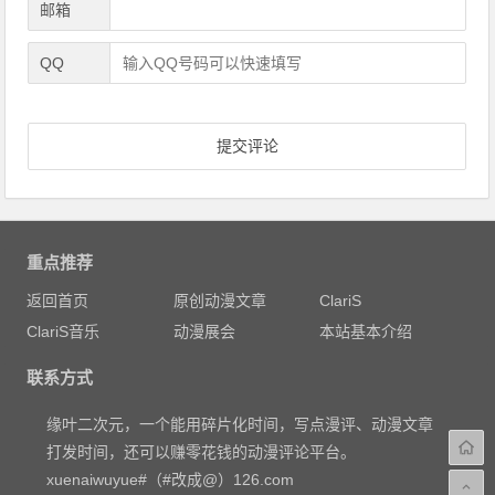
邮箱
QQ
重点推荐
返回首页
原创动漫文章
ClariS
ClariS音乐
动漫展会
本站基本介绍
联系方式
缘叶二次元，一个能用碎片化时间，写点漫评、动漫文章
打发时间，还可以赚零花钱的动漫评论平台。
xuenaiwuyue#（#改成@）126.com