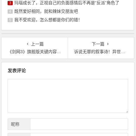
玛瑙成长了，正视自己的负面感情后不再是“反派”角色了
3
既然爱好相同，就和辣妹交朋友吧
4
我不受欢迎，怎么想都是你们的错！
5
上一篇
下一篇
《剑网3》旗舰版关键内容一网打尽 硬件配置首次揭晓
诉说无罪的叙事诗！异世界幻想史诗手游《千年之旅》今日公测
文
发表评论
章
导
航
昵称