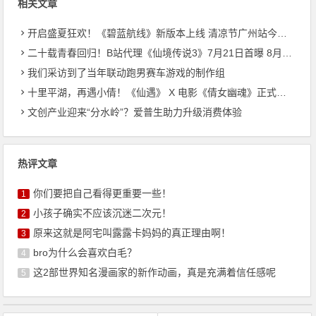
相关文章
开启盛夏狂欢！《碧蓝航线》新版本上线 清凉节广州站今日启幕
二十载青春回归！B站代理《仙境传说3》7月21日首曝 8月27日首测开启招募
我们采访到了当年联动跑男赛车游戏的制作组
十里平湖，再遇小倩！《仙遇》 X 电影《倩女幽魂》正式开启
文创产业迎来“分水岭”？爱普生助力升级消费体验
热评文章
你们要把自己看得更重要一些！
1
小孩子确实不应该沉迷二次元！
2
原来这就是阿宅叫露露卡妈妈的真正理由啊！
3
bro为什么会喜欢白毛？
4
这2部世界知名漫画家的新作动画，真是充满着信任感呢
5