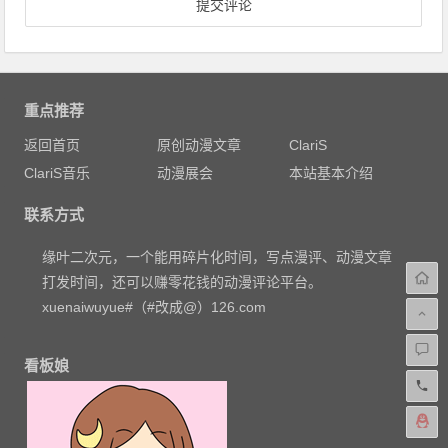
重点推荐
返回首页
原创动漫文章
ClariS
ClariS音乐
动漫展会
本站基本介绍
联系方式
缘叶二次元，一个能用碎片化时间，写点漫评、动漫文章
打发时间，还可以赚零花钱的动漫评论平台。
xuenaiwuyue#（#改成@）126.com
看板娘