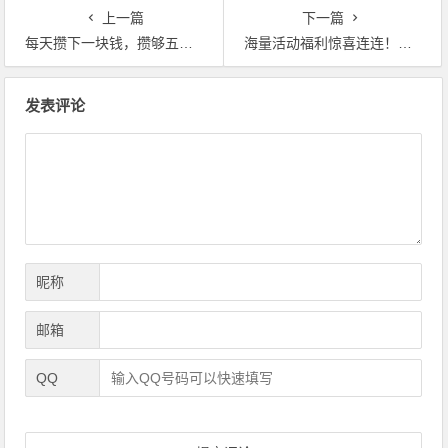
上一篇
下一篇
每天攒下一块钱，攒够五天买《知音漫客》，“我的青春结束了”
海量活动福利惊喜连连！《碧蓝航线》6 周年庆即将上线
文
发表评论
章
导
航
昵称
邮箱
QQ