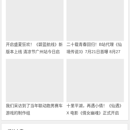
开启盛夏狂欢！《碧蓝航线》新
二十载青春回归！B站代理《仙
版本上线 清凉节广州站今日启
境传说3》7月21日首曝 8月27
幕
日首测开启招募
我们采访到了当年联动跑男赛车
十里平湖，再遇小倩！《仙遇》
游戏的制作组
X 电影《倩女幽魂》正式开启