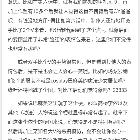
意思。比如在第六话中，就有我们熟知的伊礼えり，再
加上作监有10多个后就让人觉得这番不愧背后有CY爸爸
呢，有钱没地方用~再比如第六话中，制作人还特地用双
手比了2个V来看，也让缘叶get到了这个点~。就像后面
的爱丽丝用了非常“脸红”的表情包来看，这里你们不觉得
也非常有趣吗？
或者双手比个V的手势很常见，但是看到其他人的表
情包后，是不是也会让人会心一笑呢。比如的场梨沙她
们2个的服装不就是cosplay巴麻美的魔法少女服装吗？
缘叶还特地戳了个图，对比下后你们觉得像吗？23333
如果说巴麻美这里玩了这个梗，那么高桥李依以及
其他（动漫）人物玩这个梗就显得非常有趣了。就拿下
面这张李依李的梗图来说，你觉得是不是特别有趣呢？
然后再加上某知名大V的恶搞模仿，会不会让你会心一