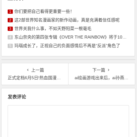
你们要把自己看得更重要一些！
1
这2部世界知名漫画家的新作动画，真是充满着信任感呢
2
世界关我什么事，不如天野阳菜一根毫毛
3
东山奈央的第四张专辑《OVER THE RAINBOW》将于10月7日发售
4
玛瑙成长了，正视自己的负面感情后不再是“反派”角色了
5
上一篇
下一篇
正式定档6月5日!热血国漫改编《龙神八部之西行纪》公测官宣
ai绘画游戏出来后，ai孙燕姿也出现了，这让威震天都笑了
文
发表评论
章
导
航