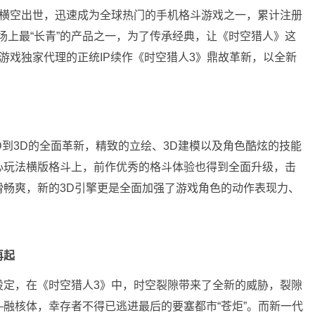
人》横空出世，迅速成为全球热门的手机格斗游戏之一，累计注册
市场上最“长青”的产品之一，为了传承经典，让《时空猎人》这
ili游戏独家代理的正统IP续作《时空猎人3》鼎故革新，以全新
D到3D的全面革新，精致的立绘、3D建模以及角色酷炫的技能
心玩法横版格斗上，前作优秀的格斗体验也得到全面升级，击
滑畅爽，新的3D引擎更是全面加强了游戏角色的动作表现力、
再起
设定，在《时空猎人3》中，时空裂隙带来了全新的威胁，裂隙
融核体，幸存者不得已逃进最后的要塞都市“苍炬”。而新一代