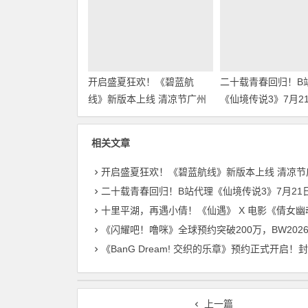
开启盛夏狂欢！《碧蓝航
二十载青春回归！B
线》新版本上线 清凉节广州
《仙境传说3》7月2
站今日启幕
8月27日首测开启招
相关文章
开启盛夏狂欢！《碧蓝航线》新版本上线 清凉节广州站今日
二十载青春回归！B站代理《仙境传说3》7月21日首曝 8月27日首测开启招
十里平湖，再遇小倩！《仙遇》 X 电影《倩女幽魂》正式开
《闪耀吧！噜咪》全球预约突破200万，BW2026线下首展进
《BanG Dream! 交织的乐章》预约正式开启！封闭测试招募同步
上一篇