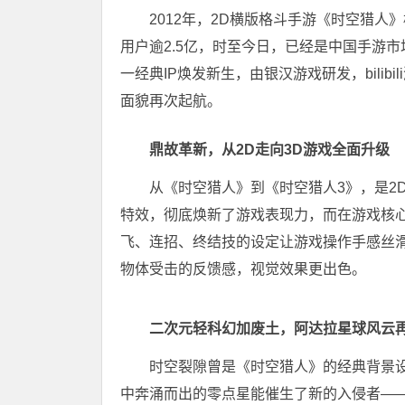
2012年，2D横版格斗手游《时空猎
用户逾2.5亿，时至今日，已经是中国手游
一经典IP焕发新生，由银汉游戏研发，bilib
面貌再次起航。
鼎故革新，从2D走向3D游戏全面升级
从《时空猎人》到《时空猎人3》，是2
特效，彻底焕新了游戏表现力，而在游戏核
飞、连招、终结技的设定让游戏操作手感丝
物体受击的反馈感，视觉效果更出色。
二次元轻科幻加废土，阿达拉星球风云
时空裂隙曾是《时空猎人》的经典背景
中奔涌而出的零点星能催生了新的入侵者——