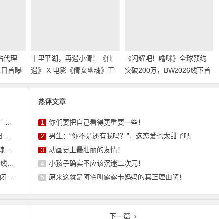
站代理
十里平湖，再遇小倩！《仙
《闪耀吧！噜咪》全球预约
1日首曝
遇》 X 电影《倩女幽魂》正
突破200万，BW2026线下首
募
式开启
展进行中
热评文章
启幕
你们要把自己看得更重要一些！
1
募
男生：“你不是还有我吗？”，这恋爱也太甜了吧
2
启
动画史上最壮丽的友情！
3
行中
小孩子确实不应该沉迷二次元！
4
启动
原来这就是阿宅叫露露卡妈妈的真正理由啊！
5
下一篇