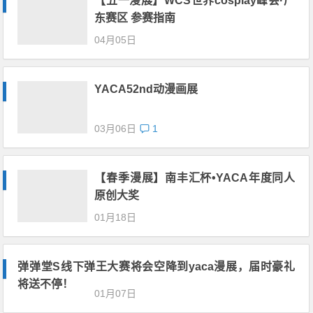
【五一漫展】WCS世界cosplay峰会·广
东赛区 参赛指南
04月05日
YACA52nd动漫画展
03月06日
1
【春季漫展】南丰汇杯•YACA年度同人
原创大奖
01月18日
弹弹堂S线下弹王大赛将会空降到yaca漫展，届时豪礼
将送不停！
01月07日