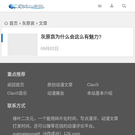
首页
灰原哀
文章
灰原哀为什么会这么有魅力?
09月02日
重点推荐
返回首页
原创动漫文章
ClariS
ClariS音乐
动漫展会
本站基本介绍
联系方式
缘叶二次元，一个能用碎片化时间，写点漫评、动漫文章
打发时间，还可以赚零花钱的动漫评论平台。
xuenaiwuyue#（#改成@）126.com